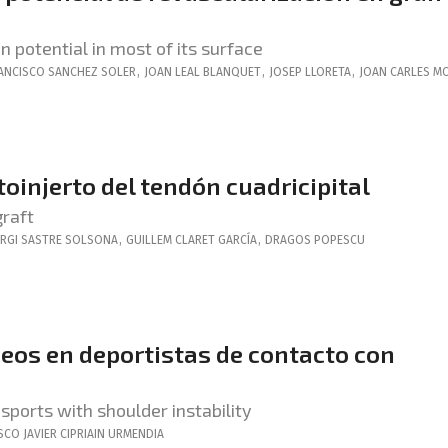
 potential in most of its surface
ANCISCO
SANCHEZ SOLER
,
JOAN
LEAL BLANQUET
,
JOSEP
LLORETA
,
JOAN CARLES
M
oinjerto del tendón cuadricipital
graft
RGI
SASTRE SOLSONA
,
GUILLEM
CLARET GARCÍA
,
DRAGOS
POPESCU
seos en deportistas de contacto con
 sports with shoulder instability
SCO JAVIER
CIPRIAIN URMENDIA