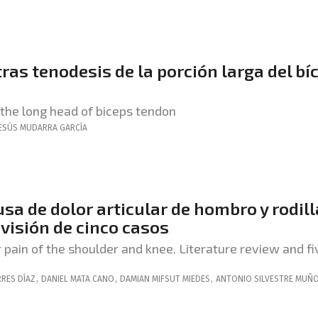
ras tenodesis de la porción larga del bí
 the long head of biceps tendon
ESÚS
MUDARRA GARCÍA
a de dolor articular de hombro y rodill
evisión de cinco casos
 pain of the shoulder and knee. Literature review and fi
RES DÍAZ
,
DANIEL
MATA CANO
,
DAMIAN
MIFSUT MIEDES
,
ANTONIO
SILVESTRE MUÑ