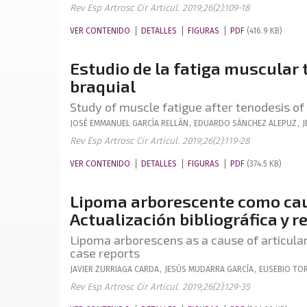
Rev Esp Artrosc Cir Articul. 2019;26(2):109-18
VER CONTENIDO
DETALLES
FIGURAS
PDF
(416.9 KB)
Estudio de la fatiga muscular t
braquial
Study of muscle fatigue after tenodesis of
JOSÉ EMMANUEL
GARCÍA RELLÁN
,
EDUARDO
SÁNCHEZ ALEPUZ
,
J
Rev Esp Artrosc Cir Articul. 2019;26(2):119-28
VER CONTENIDO
DETALLES
FIGURAS
PDF
(374.5 KB)
Lipoma arborescente como caus
Actualización bibliográfica y r
Lipoma arborescens as a cause of articular
case reports
JAVIER
ZURRIAGA CARDA
,
JESÚS
MUDARRA GARCÍA
,
EUSEBIO
TOR
Rev Esp Artrosc Cir Articul. 2019;26(2):129-35