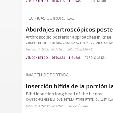
VER CONTENIDO
DETALLES
FIGURAS
PDF
(391.66 KB)
TÉCNICAS QUIRÚRGICAS
Abordajes artroscópicos poster
Arthroscopic posterior approaches in knee
VIRGINIA
HERRERO SIERRA
,
CRISTINA
ÁVILA LÓPEZ
,
PABLO
CRESP
Rev Esp Artrosc Cir Articul. 2019;26(2):136-45
VER CONTENIDO
DETALLES
FIGURAS
PDF
(449.33 KB)
IMAGEN DE PORTADA
Inserción bífida de la porción l
Bifid insertion long head of the biceps
JOAN TOMÀS
GEBELLÍ JOVÉ
,
PETREA
IFTIMIE IFTIME
,
GUILLEM
CLA
Rev Esp Artrosc Cir Articul. 2019;26(2):146