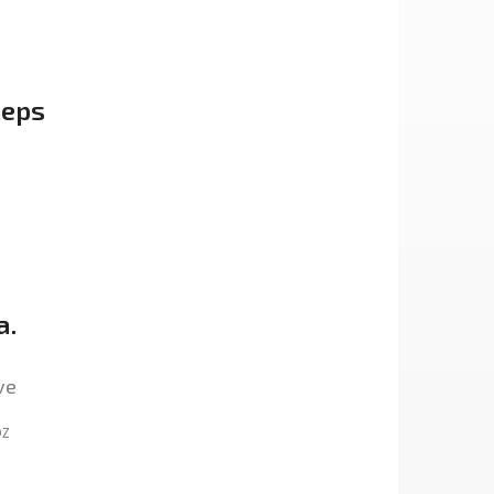
ceps
a.
ve
OZ