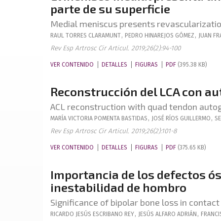
parte de su superficie
Medial meniscus presents revascularization
RAUL
TORRES CLARAMUNT
,
PEDRO
HINAREJOS GÓMEZ
,
JUAN FR
Rev Esp Artrosc Cir Articul. 2019;26(2):94-100
VER CONTENIDO
DETALLES
FIGURAS
PDF
(395.38 KB)
Reconstrucción del LCA con aut
ACL reconstruction with quad tendon auto
MARÍA VICTORIA
POMENTA BASTIDAS
,
JOSÉ
RÍOS GUILLERMO
,
SE
Rev Esp Artrosc Cir Articul. 2019;26(2):101-8
VER CONTENIDO
DETALLES
FIGURAS
PDF
(375.65 KB)
Importancia de los defectos ó
inestabilidad de hombro
Significance of bipolar bone loss in contact
RICARDO JESÚS
ESCRIBANO REY
,
JESÚS
ALFARO ADRIÁN
,
FRANCI