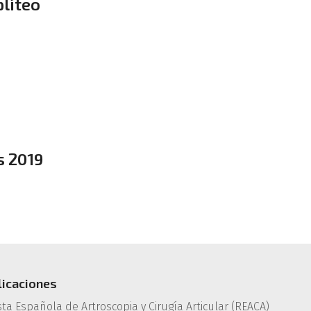
plíteo
s 2019
licaciones
sta Española de Artroscopia y Cirugía Articular (REACA)