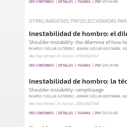
VER CONTENIDO
DETALLES
FIGURAS
PDF
(217.94 KB)
OTRAS IMÁGENES PRESELECCIONADAS PAR
Inestabilidad de hombro: el di
Shoulder instability: the dilemma of how to
RICARDO
CUÉLLAR GUTIÉRREZ
,
ADRIÁN
CUÉLLAR AYESTARÁN
,
AS
Rev Esp Artrosc Cir Articul. 2019;26(2):147
VER CONTENIDO
DETALLES
FIGURAS
PDF
(226.78 KB)
Inestabilidad de hombro: la té
Shoulder instability: remplissage
RICARDO
CUÉLLAR GUTIÉRREZ
,
ADRIÁN
CUÉLLAR AYESTARÁN
,
AS
Rev Esp Artrosc Cir Articul. 2019;26(2):148
VER CONTENIDO
DETALLES
FIGURAS
PDF
(233.13 KB)