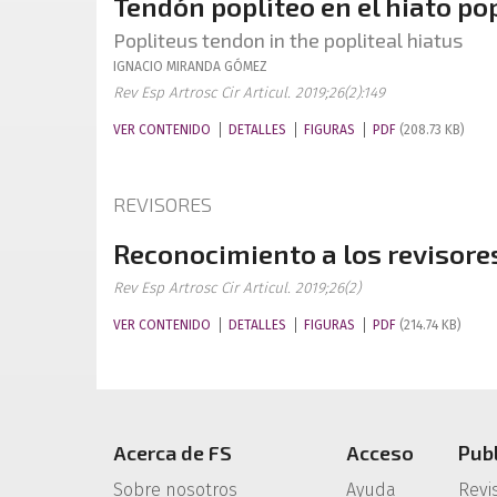
Tendón poplíteo en el hiato po
Popliteus tendon in the popliteal hiatus
IGNACIO
MIRANDA GÓMEZ
Rev Esp Artrosc Cir Articul. 2019;26(2):149
VER CONTENIDO
DETALLES
FIGURAS
PDF
(208.73 KB)
REVISORES
Reconocimiento a los revisore
Rev Esp Artrosc Cir Articul. 2019;26(2)
VER CONTENIDO
DETALLES
FIGURAS
PDF
(214.74 KB)
Acerca de FS
Acceso
Pub
Sobre nosotros
Ayuda
Revi