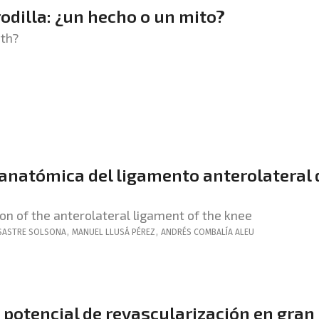
rodilla: ¿un hecho o un mito?
yth?
anatómica del ligamento anterolateral 
n of the anterolateral ligament of the knee
SASTRE SOLSONA
,
MANUEL
LLUSÁ PÉREZ
,
ANDRÉS
COMBALÍA ALEU
 potencial de revascularización en gran