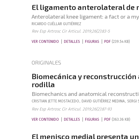
El ligamento anterolateral de 
Anterolateral knee ligament: a fact or a m
RICARDO
CUÉLLAR GUTIÉRREZ
Rev Esp Artrosc Cir Articul. 2019;26(2):83-5
VER CONTENIDO
DETALLES
FIGURAS
PDF
(239.54 KB)
ORIGINALES
Biomecánica y reconstrucción 
rodilla
Biomechanics and anatomical reconstructio
CRISTIAN
JETTE MOSTACEDO
,
DAVID
GUTIÉRREZ MEDINA
,
SERGI
Rev Esp Artrosc Cir Articul. 2019;26(2):87-93
VER CONTENIDO
DETALLES
FIGURAS
PDF
(363.36 KB)
El menisco medial presenta un