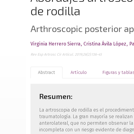
de rodilla
Arthroscopic posterior a
Virginia Herrero Sierra
Cristina Ávila López
P
Rev Esp Artrosc Cir Articul. 2019;26(2):136-45
Abstract
Artículo
Figuras y tabla
Resumen:
La artroscopia de rodilla es el procedimien
traumatología. La gran mayoría se realizan
anterolateral, que no permiten observar la 
incompleta con un riesgo evidente de diagn