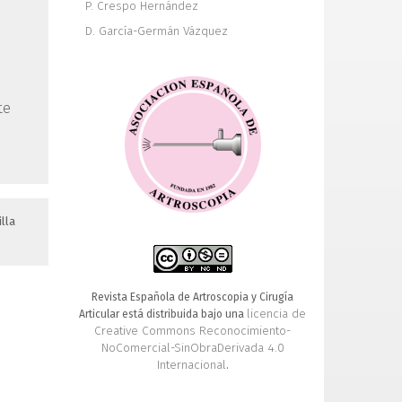
P. Crespo Hernández
D. García-Germán Vázquez
te
lla
Revista Española de Artroscopia y Cirugía
licencia de
Articular está distribuida bajo una
Creative Commons Reconocimiento-
NoComercial-SinObraDerivada 4.0
Internacional
.