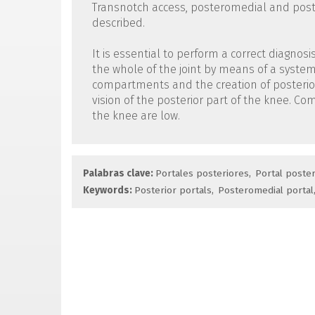
Transnotch access, posteromedial and post
described.
It is essential to perform a correct diagnosi
the whole of the joint by means of a system
compartments and the creation of posterio
vision of the posterior part of the knee. C
the knee are low.
Palabras clave:
Portales posteriores
Portal poste
Keywords:
Posterior portals
Posteromedial portal