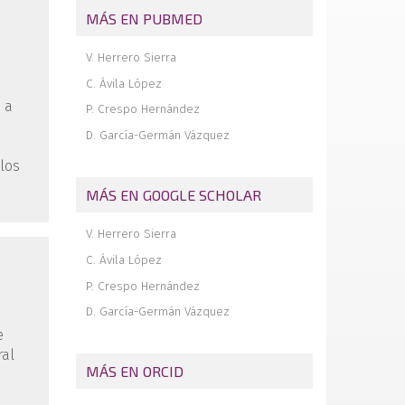
Inestabilidad de hombro: el dilema de
MÁS EN PUBMED
cómo tratar el defecto óseo
Inestabilidad de hombro: la técnica de
V. Herrero Sierra
remplissage
C. Ávila López
Tendón poplíteo en el hiato poplíteo
 a
P. Crespo Hernández
Reconocimiento a los revisores 2019
D. García-Germán Vázquez
El ligamento anterolateral de rodilla: ¿un
hecho o un mito?
 los
MÁS EN GOOGLE SCHOLAR
V. Herrero Sierra
C. Ávila López
P. Crespo Hernández
D. García-Germán Vázquez
e
ral
MÁS EN ORCID