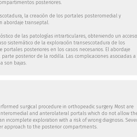
compartimentos posteriores.
escotadura, la creación de los portales posteromedial y
un abordaje transeptal.
nóstico de las patologías intrarticulares, obteniendo un acceso
 uso sistemático de la exploración transescotadura de los
 portales posteriores en los casos necesarios. El abordaje
 parte posterior de la rodilla. Las complicaciones asociadas a
la son bajas.
formed surgical procedure in orthopeadic surgery. Most are
nteromedial and anterolateral portals which do not allow th
n an incomplete exploration with a risk of wrong diagnosis. Seve
er approach to the posterior compartments.