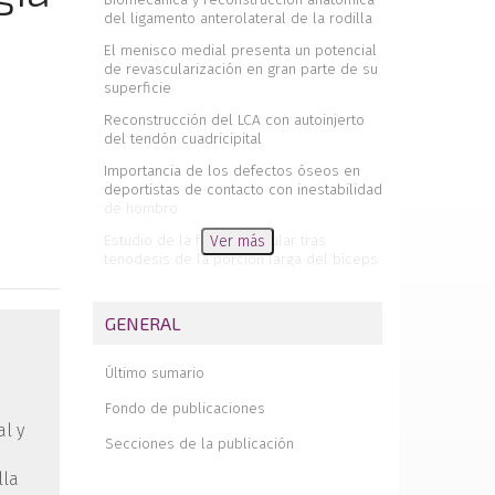
del ligamento anterolateral de la rodilla
El menisco medial presenta un potencial
de revascularización en gran parte de su
superficie
Reconstrucción del LCA con autoinjerto
del tendón cuadricipital
Importancia de los defectos óseos en
deportistas de contacto con inestabilidad
de hombro
Estudio de la fatiga muscular tras
Ver más
tenodesis de la porción larga del bíceps
braquial
Lipoma arborescente como causa de
GENERAL
dolor articular de hombro y rodilla.
Actualización bibliográfica y revisión de
cinco casos
Último sumario
Abordajes artroscópicos posteriores
Fondo de publicaciones
en cirugía de rodilla
l y
Secciones de la publicación
Inserción bífida de la porción larga del
bíceps
lla