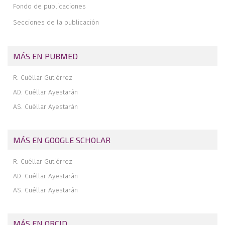
Fondo de publicaciones
Tendón poplíteo en el hiato poplíteo
Secciones de la publicación
Reconocimiento a los revisores 2019
El ligamento anterolateral de rodilla: ¿un hecho o un mito?
MÁS EN PUBMED
R. Cuéllar Gutiérrez
AD. Cuéllar Ayestarán
AS. Cuéllar Ayestarán
MÁS EN GOOGLE SCHOLAR
R. Cuéllar Gutiérrez
AD. Cuéllar Ayestarán
AS. Cuéllar Ayestarán
MÁS EN ORCID