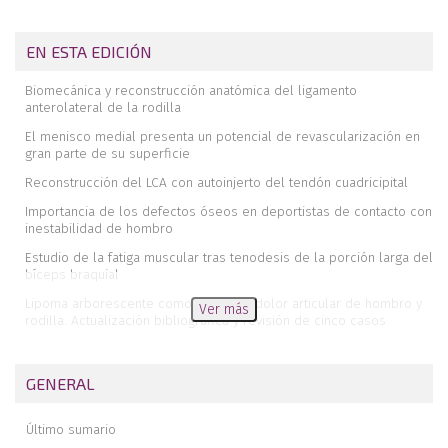
EN ESTA EDICIÓN
Biomecánica y reconstrucción anatómica del ligamento
anterolateral de la rodilla
El menisco medial presenta un potencial de revascularización en
gran parte de su superficie
Reconstrucción del LCA con autoinjerto del tendón cuadricipital
Importancia de los defectos óseos en deportistas de contacto con
inestabilidad de hombro
Estudio de la fatiga muscular tras tenodesis de la porción larga del
bíceps braquial
Lipoma arborescente como causa de dolor articular de hombro y
Ver más
rodilla. Actualización bibliográfica y revisión de cinco casos
Abordajes artroscópicos posteriores en cirugía de rodilla
Inserción bífida de la porción larga del bíceps
GENERAL
Inestabilidad de hombro: el dilema de cómo tratar el defecto óseo
Último sumario
Inestabilidad de hombro: la técnica de remplissage