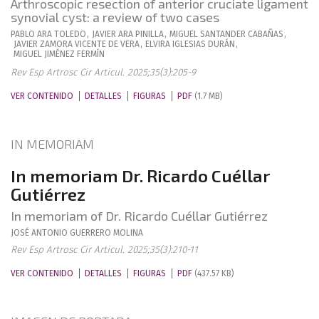
Arthroscopic resection of anterior cruciate ligament
synovial cyst: a review of two cases
PABLO
ARA TOLEDO
,
JAVIER
ARA PINILLA
,
MIGUEL
SANTANDER CABAÑAS
,
JAVIER
ZAMORA VICENTE DE VERA
,
ELVIRA
IGLESIAS DURÁN
,
MIGUEL
JIMÉNEZ FERMÍN
Rev Esp Artrosc Cir Articul. 2025;35(3):205-9
VER CONTENIDO
DETALLES
FIGURAS
PDF
(1.7 MB)
IN MEMORIAM
In memoriam Dr. Ricardo Cuéllar
Gutiérrez
In memoriam of Dr. Ricardo Cuéllar Gutiérrez
JOSÉ ANTONIO
GUERRERO MOLINA
Rev Esp Artrosc Cir Articul. 2025;35(3):210-11
VER CONTENIDO
DETALLES
FIGURAS
PDF
(437.57 KB)