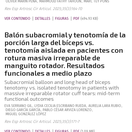
OLIVER
MARÍN PEÑA
,
MAHMOUD
FATHY TAHOUN
,
MARC
TEY PONS
Rev Esp Artrosc Cir Articul. 2025;35(3):164-70
VER CONTENIDO
DETALLES
FIGURAS
PDF
(494.93 KB)
Balón subacromial y tenotomía de la
porción larga del bíceps vs.
tenotomía aislada en pacientes con
rotura masiva irreparable de
manguito rotador. Resultados
funcionales a medio plazo
Subacromial balloon and long head of biceps
tenotomy vs. isolated tenotomy in patients with
massive irreparable rotator cuff tears: mid-term
functional outcomes
EVA
SERRANO GIL
,
LYDIA CECILIA
ESCRIBANO RUEDA
,
AURELIA
LARA RUBIO
,
DIEGO
GARCÍA GARCÍA
,
PABLO CÉSAR
ARVIZA LORENZO
,
MIGUEL
GONZÁLEZ LÓPEZ
Rev Esp Artrosc Cir Articul. 2025;35(3):171-7
VER CONTENIDO
DETALLES
FIGURAS
PDF
(1.09 MB)