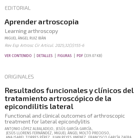
EDITORIAL
Aprender artroscopia
Learning arthroscopy
MIGUEL ÁNGEL
RUIZ IBÁN
Rev Esp Artrosc Cir Articul. 2025;32(3):155-6
VER CONTENIDO
DETALLES
FIGURAS
PDF
(339.07 KB)
ORIGINALES
Resultados funcionales y clínicos del
tratamiento artroscópico de la
epicondilitis lateral
Functional and clinical outcomes of arthroscopic
treatment for lateral epicondylitis
ANTONIO
LÓPEZ ALBALADEJO
,
JESÚS
GARCÍA GARCÍA
,
JESÚS
LLORENS FERNÁNDEZ
,
MIGUEL ÁNGEL
MOLTÓ PRECIOSO
,
ANA ISABEL
TORRES PÉREZ
,
JUAN
REYES JIMENEZ
,
FRANCISCO
GARCÍA ZAFRA
,