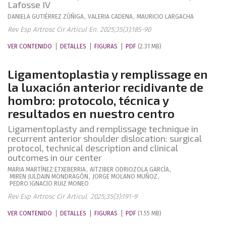
Lafosse IV
DANIELA
GUTIÉRREZ ZÚÑIGA
,
VALERIA
CADENA
,
MAURICIO
LARGACHA
Rev Esp Artrosc Cir Articul En. 2025;35(3):185-90
VER CONTENIDO
DETALLES
FIGURAS
PDF
(2.31 MB)
Ligamentoplastia y remplissage en
la luxación anterior recidivante de
hombro: protocolo, técnica y
resultados en nuestro centro
Ligamentoplasty and remplissage technique in
recurrent anterior shoulder dislocation: surgical
protocol, technical description and clinical
outcomes in our center
MARIA
MARTÍNEZ ETXEBERRIA
,
AITZIBER
ODRIOZOLA GARCÍA
,
MIREN
JULDAIN MONDRAGÓN
,
JORGE
MOLANO MUÑOZ
,
PEDRO IGNACIO
RUIZ MONEO
Rev Esp Artrosc Cir Articul. 2025;35(3):191-9
VER CONTENIDO
DETALLES
FIGURAS
PDF
(1.55 MB)