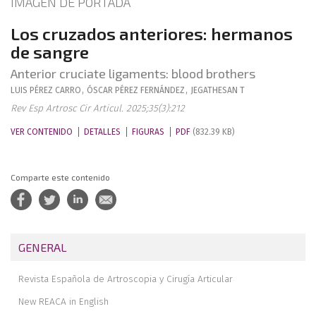
IMAGEN DE PORTADA
Los cruzados anteriores: hermanos
de sangre
Anterior cruciate ligaments: blood brothers
LUIS
PÉREZ CARRO
,
ÓSCAR
PÉREZ FERNÁNDEZ
,
JEGATHESAN
T
Rev Esp Artrosc Cir Articul. 2025;35(3):212
VER CONTENIDO
DETALLES
FIGURAS
PDF
(832.39 KB)
Comparte este contenido
GENERAL
Revista Española de Artroscopia y Cirugía Articular
New REACA in English