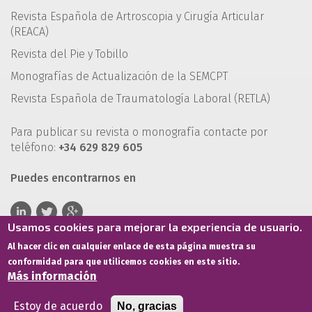
Revista Española de Artroscopia y Cirugía Articular
(REACA)
Revista del Pie y Tobillo
Monografías de Actualización de la SEMCPT
Revista Española de Traumatología Laboral (RETLA)
Para publicar su revista o monografía contacte por
teléfono:
+34 629 829 605
Puedes encontrarnos en
Usamos cookies para mejorar la experiencia de usuario.
Al hacer clic en cualquier enlace de esta página muestra su
conformidad para que utilicemos cookies en este sitio.
Más información
Estoy de acuerdo
No, gracias
Términos de servicio
Política de privacidad
Política de cookies