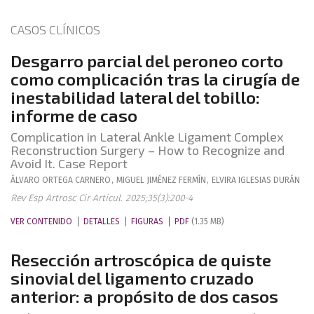
CASOS CLÍNICOS
Desgarro parcial del peroneo corto
como complicación tras la cirugía de
inestabilidad lateral del tobillo:
informe de caso
Complication in Lateral Ankle Ligament Complex
Reconstruction Surgery – How to Recognize and
Avoid It. Case Report
ÁLVARO
ORTEGA CARNERO
,
MIGUEL
JIMÉNEZ FERMÍN
,
ELVIRA
IGLESIAS DURÁN
Rev Esp Artrosc Cir Articul. 2025;35(3):200-4
VER CONTENIDO
DETALLES
FIGURAS
PDF
(1.35 MB)
Resección artroscópica de quiste
sinovial del ligamento cruzado
anterior: a propósito de dos casos