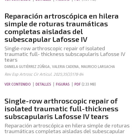
Reparación artroscópica en hilera
simple de roturas traumáticas
completas aisladas del
subescapular Lafosse IV
Single-row arthroscopic repair of isolated
traumatic full- thickness subscapularis Lafosse IV
tears
DANIELA
GUTIÉRREZ ZÚÑIGA
,
VALERIA
CADENA
,
MAURICIO
LARGACHA
Rev Esp Artrosc Cir Articul. 2025;35(3):178-84
VER CONTENIDO
DETALLES
FIGURAS
PDF
(2.33 MB)
Single-row arthroscopic repair of
isolated traumatic full-thickness
subscapularis Lafosse IV tears
Reparación artroscópica en hilera simple de roturas
traumáticas completas aisladas del subescapular