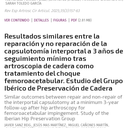
SARAH
TOLEDO GARCÍA
Rev Esp Artrosc Cir Articul. 2025;35(3):157-63
VER CONTENIDO
DETALLES
FIGURAS
PDF
(2.81 MB)
Resultados similares entre la
reparación y no reparación de la
capsulotomía interportal a 3 años de
seguimiento mínimo tras
artroscopia de cadera como
tratamiento del choque
femoroacetabular. Estudio del Grupo
Ibérico de Preservación de Cadera
Similar outcomes between repair and non-repair of
the interportal capsulotomy at a minimum 3-year
follow-up after hip arthroscopy for
femoroacetabular impingement. Study of the
Iberian Hip Preservation Group
JAVIER
SANZ REIG
,
JESÚS
MAS MARTÍNEZ
,
MIGUEL
CAÑONES MARTÍN
,