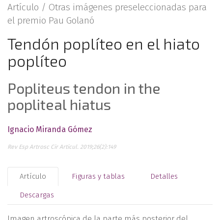
Artículo /
Otras imágenes preseleccionadas para
el premio Pau Golanó
Tendón poplíteo en el hiato
poplíteo
Popliteus tendon in the
popliteal hiatus
Ignacio Miranda Gómez
Rev Esp Artrosc Cir Articul. 2019;26(2):149
Artículo
Figuras y tablas
Detalles
Descargas
Imagen artroscópica de la parte más posterior del