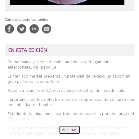
Comparte este contenido
EN ESTA EDICIÓN
Biomecánica y reconstrucción anatómica del ligamento
anterolateral de la rodilla
El menisco medial presenta un potencial de revascularización en
gran parte de su superficie
Reconstrucción del LCA con autoinjerto del tendón cuadricipital
Importancia de los defectos óseos en deportistas de contacto con
inestabilidad de hombro
Estudio de la fatiga muscular tras tenodesis de la porción larga del
bíceps braquial
Lipoma arborescente como causa de dolor articular de hombro y
Ver más
rodilla. Actualización bibliográfica y revisión de cinco casos