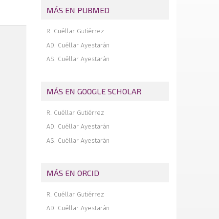
Inestabilidad de hombro: el dilema de
MÁS EN PUBMED
cómo tratar el defecto óseo
Inestabilidad de hombro: la técnica de
R. Cuéllar Gutiérrez
remplissage
AD. Cuéllar Ayestarán
Tendón poplíteo en el hiato poplíteo
AS. Cuéllar Ayestarán
Reconocimiento a los revisores 2019
El ligamento anterolateral de rodilla: ¿un
hecho o un mito?
MÁS EN GOOGLE SCHOLAR
R. Cuéllar Gutiérrez
AD. Cuéllar Ayestarán
AS. Cuéllar Ayestarán
MÁS EN ORCID
R. Cuéllar Gutiérrez
AD. Cuéllar Ayestarán