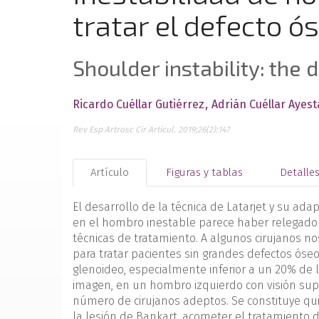
tratar el defecto ó
Shoulder instability: the
Ricardo Cuéllar Gutiérrez
Adrián Cuéllar Ayes
Rev Esp Artrosc Cir Articul. 2019;26(2):147
Artículo
Figuras y tablas
Detalle
El desarrollo de la técnica de Latarjet y su ada
en el hombro inestable parece haber relegado a
técnicas de tratamiento. A algunos cirujanos n
para tratar pacientes sin grandes defectos ó
glenoideo, especialmente inferior a un 20% de l
imagen, en un hombro izquierdo con visión supe
número de cirujanos adeptos. Se constituye qu
la lesión de Bankart, acometer el tratamiento d