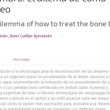
seo
 dilemma of how to treat the bone 
tarán
Asier Cuéllar Ayestarán
s
Descargas
ptación a la artroscopia para la reconstrucción de las lesiones
 un segundo plano la consideración de la lesión capsular y 
os sigue sorprendiendo la indicación de un procedimiento de L
seos o con pérdida ósea combinada en ambos lados humeral y
a superficie de esta. La técnica artroscópica de
remplissage
(e
rior y cánula en el portal a las 4:00) alcanza cada vez mayor
izás como la opción más razonable para, asociada a la repara
e la inestabilidad anterior en pacientes con defectos óseos