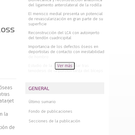
del ligamento anterolateral de la rodilla
El menisco medial presenta un potencial
de revascularización en gran parte de su
superficie
loss
Reconstrucción del LCA con autoinjerto
del tendón cuadricipital
Importancia de los defectos óseos en
deportistas de contacto con inestabilidad
de hombro
Estudio de la fatiga muscular tras
Ver más
tenodesis de la porción larga del bíceps
braquial
Lipoma arborescente como causa de
 óseas
GENERAL
dolor articular de hombro y rodilla.
otras
Actualización bibliográfica y revisión de
cinco casos
atarjet
Último sumario
Abordajes artroscópicos posteriores en
Fondo de publicaciones
cirugía de rodilla
n la
Secciones de la publicación
Inserción bífida de la porción larga del
ción de
bíceps