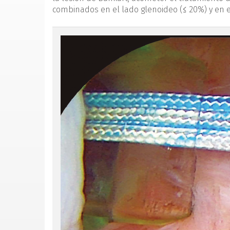
combinados en el lado glenoideo (≤ 20%) y en
figura1.png