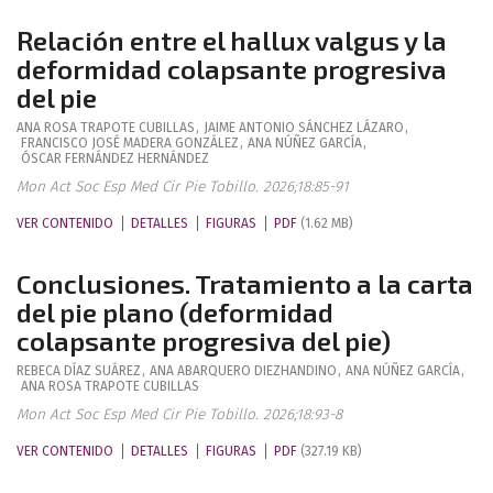
Relación entre el hallux valgus y la
deformidad colapsante progresiva
del pie
ANA ROSA
TRAPOTE CUBILLAS
,
JAIME ANTONIO
SÁNCHEZ LÁZARO
,
FRANCISCO JOSÉ
MADERA GONZÁLEZ
,
ANA
NÚÑEZ GARCÍA
,
ÓSCAR
FERNÁNDEZ HERNÁNDEZ
Mon Act Soc Esp Med Cir Pie Tobillo. 2026;18:85-91
VER CONTENIDO
DETALLES
FIGURAS
PDF
(1.62 MB)
Conclusiones. Tratamiento a la carta
del pie plano (deformidad
colapsante progresiva del pie)
REBECA
DÍAZ SUÁREZ
,
ANA
ABARQUERO DIEZHANDINO
,
ANA
NÚÑEZ GARCÍA
,
ANA ROSA
TRAPOTE CUBILLAS
Mon Act Soc Esp Med Cir Pie Tobillo. 2026;18:93-8
VER CONTENIDO
DETALLES
FIGURAS
PDF
(327.19 KB)