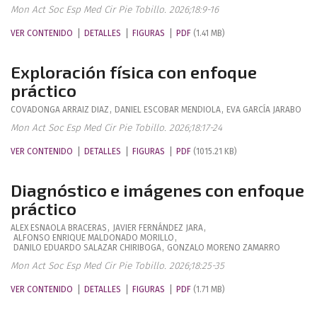
Mon Act Soc Esp Med Cir Pie Tobillo. 2026;18:9-16
VER CONTENIDO
DETALLES
FIGURAS
PDF
(1.41 MB)
Exploración física con enfoque
práctico
COVADONGA
ARRAIZ DIAZ
,
DANIEL
ESCOBAR MENDIOLA
,
EVA
GARCÍA JARABO
Mon Act Soc Esp Med Cir Pie Tobillo. 2026;18:17-24
VER CONTENIDO
DETALLES
FIGURAS
PDF
(1015.21 KB)
Diagnóstico e imágenes con enfoque
práctico
ALEX
ESNAOLA BRACERAS
,
JAVIER
FERNÁNDEZ JARA
,
ALFONSO ENRIQUE
MALDONADO MORILLO
,
DANILO EDUARDO
SALAZAR CHIRIBOGA
,
GONZALO
MORENO ZAMARRO
Mon Act Soc Esp Med Cir Pie Tobillo. 2026;18:25-35
VER CONTENIDO
DETALLES
FIGURAS
PDF
(1.71 MB)