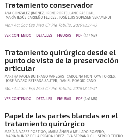
Tratamiento conservador
ANA
GONZÁLEZ JIMÉNEZ
,
IRENE
PORTELLANO PASCUAL
,
MARÍA JESÚS
CARREÑO FELICES
,
JOSÉ LUIS
SOPESEN VERAMENDI
Mon Act Soc Esp Med Cir Pie Tobillo. 2026;18:37-43
VER CONTENIDO
DETALLES
FIGURAS
PDF
(1.17 MB)
Tratamiento quirúrgico desde el
punto de vista de la preservación
articular
MARTHA PAOLA
BUITRAGO VANEGAS
,
CAROLINA
MONTOYA TORRES
,
JOSE ÁLVARO
ESTRADA SAUTER
,
DANIEL
POGGIO CANO
Mon Act Soc Esp Med Cir Pie Tobillo. 2026;18:45-51
VER CONTENIDO
DETALLES
FIGURAS
PDF
(1.41 MB)
Papel de las partes blandas en el
tratamiento quirúrgico
MARÍA
ÁLVAREZ POSTIGO
,
MARÍA ÁNGELA
MELLADO ROMERO
,
MARÍA
MUÑOZ DE LA ESPADA LÓPEZ
,
EVA
SERRANO GIL
,
SERGIO
TEJERO