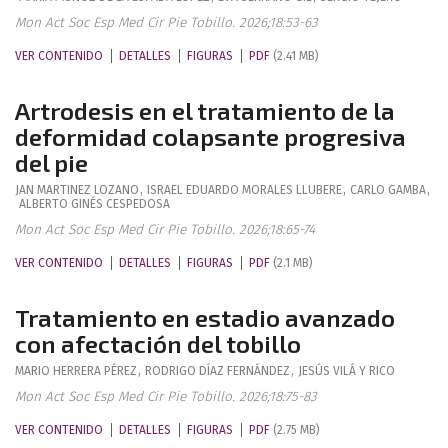
Mon Act Soc Esp Med Cir Pie Tobillo. 2026;18:53-63
VER CONTENIDO
DETALLES
FIGURAS
PDF
(2.41 MB)
Artrodesis en el tratamiento de la
deformidad colapsante progresiva
del pie
JAN
MARTINEZ LOZANO
,
ISRAEL EDUARDO
MORALES LLUBERE
,
CARLO
GAMBA
,
ALBERTO
GINÉS CESPEDOSA
Mon Act Soc Esp Med Cir Pie Tobillo. 2026;18:65-74
VER CONTENIDO
DETALLES
FIGURAS
PDF
(2.1 MB)
Tratamiento en estadio avanzado
con afectación del tobillo
MARIO
HERRERA PÉREZ
,
RODRIGO
DÍAZ FERNÁNDEZ
,
JESÚS
VILÁ Y RICO
Mon Act Soc Esp Med Cir Pie Tobillo. 2026;18:75-83
VER CONTENIDO
DETALLES
FIGURAS
PDF
(2.75 MB)