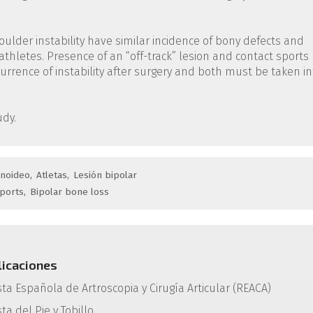
oulder instability have similar incidence of bony defects and
thletes. Presence of an “off-track” lesion and contact sports
currence of instability after surgery and both must be taken in
udy.
enoideo
Atletas
Lesión bipolar
ports
Bipolar bone loss
licaciones
sta Española de Artroscopia y Cirugía Articular (REACA)
ta del Pie y Tobillo