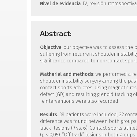
Nivel de evidencia
: IV; revisión retrospectiva
Abstract:
Objective
: our objective was to assess the 
suffering from recurrent shoulder instabilit
significance compared to non-contact sport
Matherial and methods
: we performed a r
shoulder instability surgery among the past
contact sports athletes. Using magnetic res
defect (GD) and resulting glenoid tracking o
reinterventions were also recorded.
Results
: 39 patients were included, 22 cont
difference was found between both groups in 
track” lesions (9 vs. 6). Contact sports ath
(p < 0,05). “Off track” lesions in both group