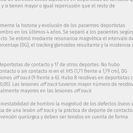
y si tienen mayor o igual repercusión que el resto de
vamente la historia y evolución de los pacientes deportistas
hombro en los últimos 4 años. Se separó a los pacientes según
acto. Se estimó mediante resonancia magnética el intervalo d
rcentaje (DG), el tracking glenoideo resultante y la incidencia
 deportistas de contacto y 17 de otros deportes. No hubo
ontacto o sin contacto ni en el IHS (1,71 frente a 1,79 cm), DG
esiones
off track
(9 frente a 6). Hubo 8 recidivas en deportistas 
0,05). Las lesiones
off track
tuvieron mayor número de recidiv
igualmente mayores en las lesiones
off track
.
n inestabilidad de hombro la magnitud de los defectos óseos 
ncia de una lesión
off track
y la práctica de deporte de contacto
ervención quirúrgica y deben ser tenidos en cuenta de forma