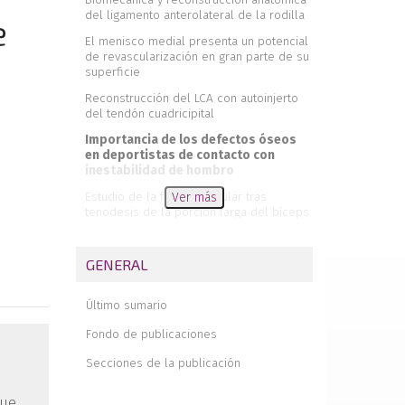
del ligamento anterolateral de la rodilla
e
El menisco medial presenta un potencial
de revascularización en gran parte de su
superficie
Reconstrucción del LCA con autoinjerto
del tendón cuadricipital
Importancia de los defectos óseos
en deportistas de contacto con
inestabilidad de hombro
Estudio de la fatiga muscular tras
Ver más
tenodesis de la porción larga del bíceps
braquial
Lipoma arborescente como causa de
GENERAL
dolor articular de hombro y rodilla.
Actualización bibliográfica y revisión de
cinco casos
Último sumario
Abordajes artroscópicos posteriores en
Fondo de publicaciones
cirugía de rodilla
Secciones de la publicación
Inserción bífida de la porción larga del
bíceps
que