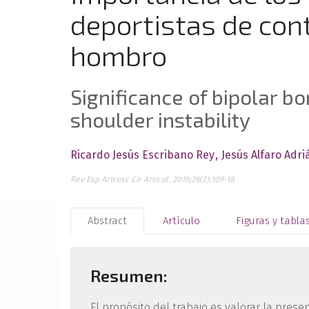
deportistas de con
hombro
Significance of bipolar bo
shoulder instability
Ricardo Jesús Escribano Rey
Jesús Alfaro Adri
Rev Esp Artrosc Cir Articul. 2019;26(2):109-18
Abstract
Artículo
Figuras y tabla
Resumen:
El propósito del trabajo es valorar la pres