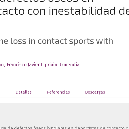
tacto con inestabilidad d
ne loss in contact sports with
án
Francisco Javier Cipriain Urmendia
s
Detalles
Referencias
Descargas
encia de defectos óseos bipolares en deportistas de contacto 