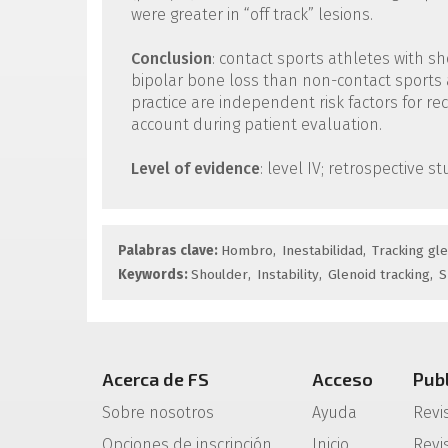
were greater in “off track” lesions.
Conclusion
: contact sports athletes with sh
bipolar bone loss than non-contact sports a
practice are independent risk factors for re
account during patient evaluation.
Level of evidence
: level IV; retrospective st
Palabras clave:
Hombro
Inestabilidad
Tracking gl
Keywords:
Shoulder
Instability
Glenoid tracking
S
Acerca de FS
Acceso
Pub
Sobre nosotros
Ayuda
Revi
Opciones de inscripción
Inicio
Revis