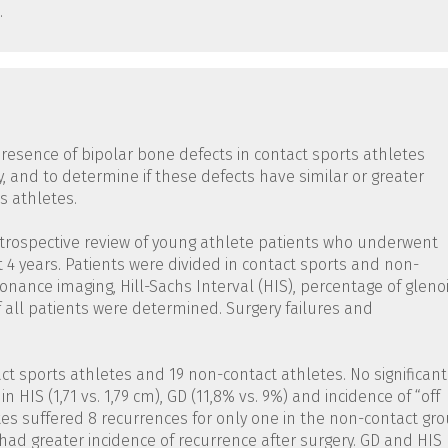
.
presence of bipolar bone defects in contact sports athletes
y, and to determine if these defects have similar or greater
s athletes.
etrospective review of young athlete patients who underwent
 4 years. Patients were divided in contact sports and non-
onance imaging, Hill-Sachs Interval (HIS), percentage of gleno
f all patients were determined. Surgery failures and
act sports athletes and 19 non-contact athletes. No significant
HIS (1,71 vs. 1,79 cm), GD (11,8% vs. 9%) and incidence of “off
letes suffered 8 recurrences for only one in the non-contact gr
s had greater incidence of recurrence after surgery. GD and HIS