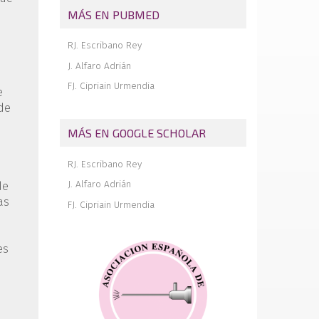
Inestabilidad de hombro: el dilema de
MÁS EN PUBMED
cómo tratar el defecto óseo
Inestabilidad de hombro: la técnica de
RJ. Escribano Rey
remplissage
J. Alfaro Adrián
Tendón poplíteo en el hiato poplíteo
FJ. Cipriain Urmendia
Reconocimiento a los revisores 2019
e
 de
El ligamento anterolateral de rodilla: ¿un
hecho o un mito?
MÁS EN GOOGLE SCHOLAR
RJ. Escribano Rey
J. Alfaro Adrián
de
as
FJ. Cipriain Urmendia
es