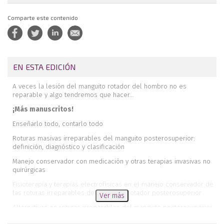
Comparte este contenido
EN ESTA EDICIÓN
A veces la lesión del manguito rotador del hombro no es
reparable y algo tendremos que hacer…
¡Más manuscritos!
Enseñarlo todo, contarlo todo
Roturas masivas irreparables del manguito posterosuperior:
definición, diagnóstico y clasificación
Manejo conservador con medicación y otras terapias invasivas no
quirúrgicas
Fisioterapia y terapias electrofísicas en el manejo conservador de
las roturas irreparables del manguito rotador posterosuperior
Ver más
Alternativas en roturas irreparables del manguito posterosuperior.
Desbridamiento, tenotomía, reparación parcial