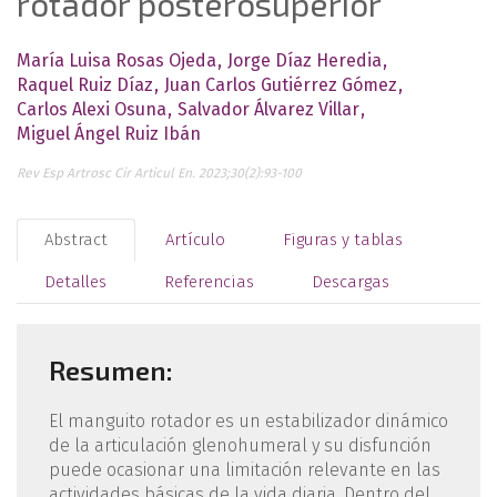
rotador posterosuperior
María Luisa Rosas Ojeda
Jorge Díaz Heredia
Raquel Ruiz Díaz
Juan Carlos Gutiérrez Gómez
Carlos Alexi Osuna
Salvador Álvarez Villar
Miguel Ángel Ruiz Ibán
Rev Esp Artrosc Cir Articul En. 2023;30(2):93-100
Abstract
Artículo
Figuras y tablas
Detalles
Referencias
Descargas
Resumen:
El manguito rotador es un estabilizador dinámico
de la articulación glenohumeral y su disfunción
puede ocasionar una limitación relevante en las
actividades básicas de la vida diaria. Dentro del