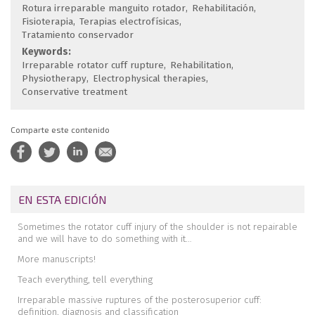
Rotura irreparable manguito rotador
Rehabilitación
Fisioterapia
Terapias electrofísicas
Tratamiento conservador
Keywords:
Irreparable rotator cuff rupture
Rehabilitation
Physiotherapy
Electrophysical therapies
Conservative treatment
Comparte este contenido
EN ESTA EDICIÓN
Sometimes the rotator cuff injury of the shoulder is not repairable
and we will have to do something with it…
More manuscripts!
Teach everything, tell everything
Irreparable massive ruptures of the posterosuperior cuff:
definition, diagnosis and classification