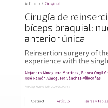
Artículo /
Original
Cirugía de reinserc
bíceps braquial: nu
anterior única
Reinsertion surgery of the
experience with the sing
Alejandro Almoguera Martínez
Blanca Ongil G
José Ramón Almoguera Sánchez-Villacañas
Rev Esp Traum Lab. 2021;4(1):45-54
Abstract
Artículo
Figuras y tabla