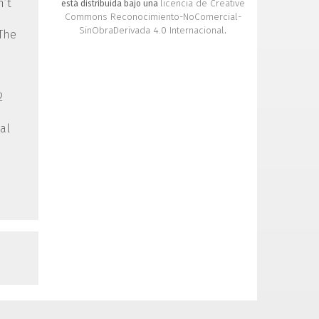
n’t
licencia de Creative
está distribuida bajo una
Commons Reconocimiento-NoComercial-
SinObraDerivada 4.0 Internacional
.
 The
2
al