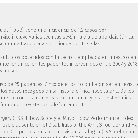
ial (TDBB) tiene una incidencia de 1,2 casos por
gico incluye varias técnicas según la vía de abordaje (única,
se demostrado clara superioridad entre ellas.
 resultados obtenidos con la técnica empleada en nuestro cent
nterior único, en los pacientes intervenidos entre 2007 y 2018
5 meses.
tivo de 25 pacientes. Cinco de ellos no pudieron ser entrevist
los datos recogidos en la historia clínica hospitalaria. De los
mente con las maniobras exploratorias y los cuestionarios q
s fueron entrevistados telefónicamente.
Surgery (HSS) Elbow Score y el Mayo Elbow Performance Index
n leve o ausente en el Disabilities of the Arm, Shoulder and H
de 0-2 puntos en la escala visual analógica (EVA) del dolor.