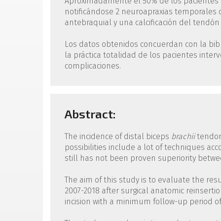
Aproximadamente el 50% de los pacientes p
notificándose 2 neuroapraxias temporales de
antebraquial y una calcificación del tendón
Los datos obtenidos concuerdan con la bibli
la práctica totalidad de los pacientes inter
complicaciones.
Abstract:
The incidence of distal biceps
brachii
tendon 
possibilities include a lot of techniques acc
still has not been proven superiority betw
The aim of this study is to evaluate the re
2007-2018 after surgical anatomic reinsert
incision with a minimum follow-up period o