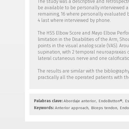
The study was a descriptive and retrospecti
be available to be personally interviewed an
remaining, 16 where personally evaluated b
4 last where interviewed by phone.
The HSS Elbow Score and Mayo Elbow Perfor
limitation in the Disabilities of the Arm, 
points in the visual analog scale (VAS). Aro
supination, with 2 temporal neuroapraxias o
lateral cutaneous nerve and one calcificati
The results are similar with the bibliograp
practically all the operated patients with 
Palabras clave:
Abordaje anterior
EndoButton®
Es
Keywords:
Anterior approach
Biceps tendon
Endo