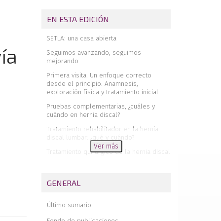
EN ESTA EDICIÓN
SETLA: una casa abierta
ía
Seguimos avanzando, seguimos
mejorando
Primera visita. Un enfoque correcto
desde el principio. Anamnesis,
exploración física y tratamiento inicial
Pruebas complementarias, ¿cuáles y
cuándo en hernia discal?
Tratamiento rehabilitador en la hernia
discal lumbar: ¿qué y cuándo?
Ver más
Tratamiento quirúrgico de la hernia discal
lumbar: criterios de selección del
paciente quirúrgico. Opciones técnicas y
resultados
GENERAL
Cirugía de reinserción del tendón
distal del bíceps braquial: nuestra
Último sumario
experiencia con la vía anterior única
Fondo de publicaciones