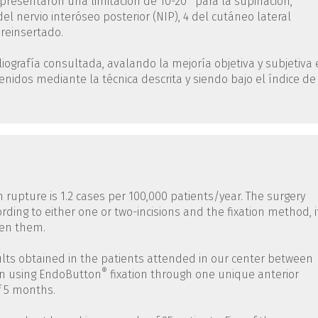
resentaron una limitación de 10-20° para la supinación,
l nervio interóseo posterior (NIP), 4 del cutáneo lateral
 reinsertado.
ografía consultada, avalando la mejoría objetiva y subjetiva
venidos mediante la técnica descrita y siendo bajo el índice de
rupture is 1.2 cases per 100,000 patients/year. The surgery
ording to either one or two-incisions and the fixation method, i
een them.
sults obtained in the patients attended in our center between
®
ion using EndoButton
fixation through one unique anterior
f 5 months.