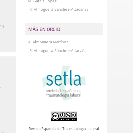
M. García López
JR. Almoguera Sánchez-Villacañas
 en
MÁS EN ORCID
A. Almoguera Martínez
JR. Almoguera Sánchez-Villacañas
t
Revista Española de Traumatología Laboral