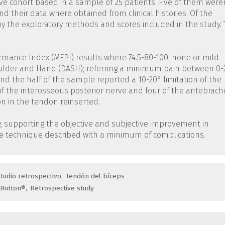
ve cohort based in a sample of 25 patients. Five of them were
d their data where obtained from clinical histories. Of the
y the exploratory methods and scores included in the study.
mance Index (MEPI) results where 74.5-80-100; none or mild
Shoulder and Hand (DASH); referring a minimum pain between 0-
und the half of the sample reported a 10-20° limitation of the
f the interosseous posterior nerve and four of the antebrachi
on in the tendon reinserted.
hy, supporting the objective and subjective improvement in
the technique described with a minimum of complications.
tudio retrospectivo
Tendón del bíceps
Button®
Retrospective study