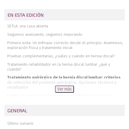
EN ESTA EDICIÓN
SETLA: una casa abierta
Seguimos avanzando, seguimos mejorando
Primera visita. Un enfoque correcto desde el principio. Anamnesis,
exploración física y tratamiento inicial
Pruebas complementarias, ¿cuáles y cuándo en hernia discal?
Tratamiento rehabilitador en la hernia discal lumbar: ¿qué y
cuándo?
Tratamiento quirúrgico de la hernia discal lumbar: criterios
de selección del paciente quirúrgico. Opciones técnicas y
resultados
Ver más
Cirugía de reinserción del tendón distal del bíceps braquial:
nuestra experiencia con la vía anterior única
Mejora de la funcionalidad en el paciente amputado transfemoral
GENERAL
con el implante Keep Walking®
Características clínicas de los pacientes ingresados con COVID-19
Último sumario
severa en el hospital de una mutua colaboradora de la seguridad