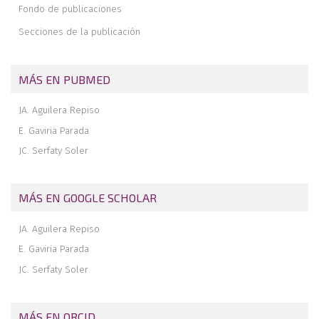
social en Madrid. Estudio descriptivo retrospectivo observacional
Fondo de publicaciones
Procedimiento de enfermería para la utilización de aloinjerto en la
Secciones de la publicación
cirugía de reconstrucción del ligamento cruzado anterior
Pseudoartrosis de radio distal. A propósito de un caso
MÁS EN PUBMED
Sinostosis lunopiramidal: a propósito de un caso
JA. Aguilera Repiso
E. Gaviria Parada
JC. Serfaty Soler
MÁS EN GOOGLE SCHOLAR
JA. Aguilera Repiso
E. Gaviria Parada
JC. Serfaty Soler
MÁS EN ORCID