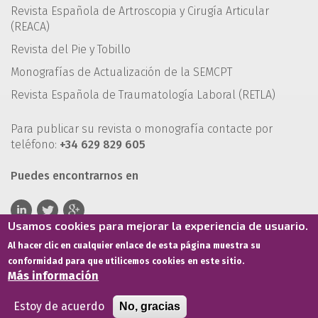
Revista Española de Artroscopia y Cirugía Articular
(REACA)
Revista del Pie y Tobillo
Monografías de Actualización de la SEMCPT
Revista Española de Traumatología Laboral (RETLA)
Para publicar su revista o monografía contacte por
teléfono:
+34 629 829 605
Puedes encontrarnos en
Usamos cookies para mejorar la experiencia de usuario.
Al hacer clic en cualquier enlace de esta página muestra su
conformidad para que utilicemos cookies en este sitio.
Más información
Estoy de acuerdo
No, gracias
Términos de servicio
Política de privacidad
Política de cookies