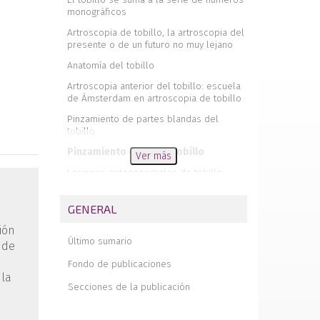
monográficos
Artroscopia de tobillo, la artroscopia del
presente o de un futuro no muy lejano
Anatomía del tobillo
Artroscopia anterior del tobillo: escuela
de Ámsterdam en artroscopia de tobillo
Pinzamiento de partes blandas del
tobillo
Pinzamiento óseo del tobillo
Ver más
Lesiones osteocondrales de tobillo:
conceptos generales
Tratamiento artroscópico de las lesiones
GENERAL
osteocondrales de tobillo
ión
Inestabilidad de tobillo: etiología,
Último sumario
 de
semiología y nuevos conceptos
Fondo de publicaciones
Artroscopia de retropié: escuela de
 la
Ámsterdam en artroscopia de tobillo
Secciones de la publicación
Pinzamiento posterior del tobillo:
tratamiento artroscópico