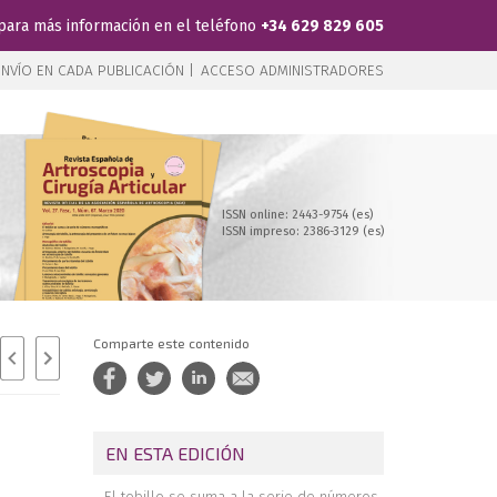
para más información en el teléfono
+34 629 829 605
NVÍO EN CADA PUBLICACIÓN |
ACCESO ADMINISTRADORES
ISSN online: 2443-9754 (es)
ISSN impreso: 2386-3129 (es)
Comparte este contenido
EN ESTA EDICIÓN
El tobillo se suma a la serie de números