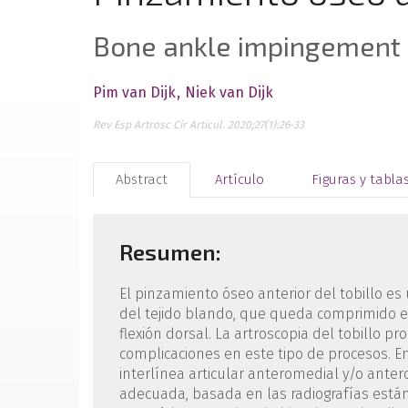
Bone ankle impingement
Pim van Dijk
Niek van Dijk
Rev Esp Artrosc Cir Articul. 2020;27(1):26-33
Abstract
Artículo
Figuras y tabla
Resumen:
El pinzamiento óseo anterior del tobillo es
del tejido blando, que queda comprimido ent
flexión dorsal. La artroscopia del tobillo 
complicaciones en este tipo de procesos. En
interlínea articular anteromedial y/o antero
adecuada, basada en las radiografías estánd