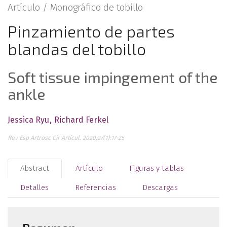
Artículo /
Monográfico de tobillo
Pinzamiento de partes
blandas del tobillo
Soft tissue impingement of the
ankle
Jessica Ryu
Richard Ferkel
Rev Esp Artrosc Cir Articul. 2020;27(1):17-25
Abstract
Artículo
Figuras y tablas
Detalles
Referencias
Descargas