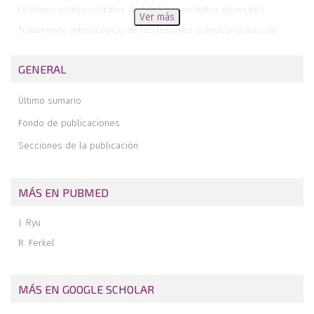
Lesiones osteocondrales de tobillo: conceptos generales
Ver más
Tratamiento artroscópico de las lesiones osteocondrales de
tobillo
Inestabilidad de tobillo: etiología, semiología y nuevos conceptos
GENERAL
Artroscopia de retropié: escuela de Ámsterdam en artroscopia de
tobillo
Último sumario
Pinzamiento posterior del tobillo: tratamiento artroscópico
Fondo de publicaciones
Endoscopia de los tendones Aquiles, tibial posterior y peroneos
Secciones de la publicación
Microinestabilidad de tobillo tratada mediante reparación
artroscópica del ligamento peroneo-astragalino anterior según
técnica all-inside. A propósito de un caso
MÁS EN PUBMED
Transferencia endoscópica del tendón del músculo flexor hallucis
longus
J. Ryu
Anatomía de los ligamentos talofibular anterior y calcaneofibular
R. Ferkel
MÁS EN GOOGLE SCHOLAR