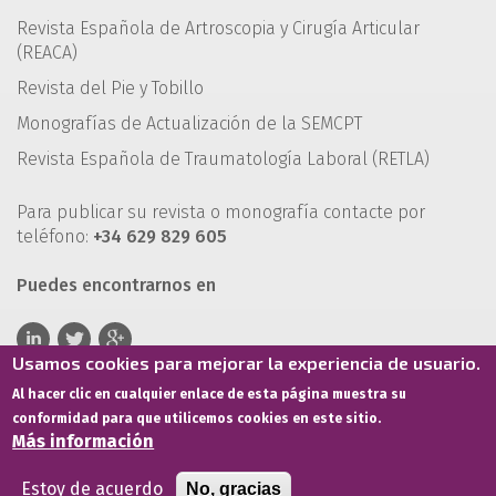
Revista Española de Artroscopia y Cirugía Articular
(REACA)
Revista del Pie y Tobillo
Monografías de Actualización de la SEMCPT
Revista Española de Traumatología Laboral (RETLA)
Para publicar su revista o monografía contacte por
teléfono:
+34 629 829 605
Puedes encontrarnos en
Usamos cookies para mejorar la experiencia de usuario.
Al hacer clic en cualquier enlace de esta página muestra su
conformidad para que utilicemos cookies en este sitio.
Más información
Estoy de acuerdo
No, gracias
Términos de servicio
Política de privacidad
Política de cookies