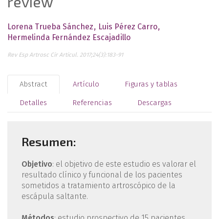
review
Lorena Trueba Sánchez
Luis Pérez Carro
Hermelinda Fernández Escajadillo
Rev Esp Artrosc Cir Articul. 2017;24(3):183-91
Abstract
Artículo
Figuras y tablas
Detalles
Referencias
Descargas
Resumen:
Objetivo
: el objetivo de este estudio es valorar el
resultado clínico y funcional de los pacientes
sometidos a tratamiento artroscópico de la
escápula saltante.
Métodos
: estudio prospectivo de 15 pacientes