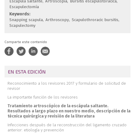
Escápula saltante
Artroscopia
Bursitis escapulotorácica
Escapulectomía
Keywords:
Snapping scapula
Arthroscopy
Scapulothroracic bursitis
Scapulectomy
Comparte este contenido
EN ESTA EDICIÓN
Reconocimiento a los revisores 2017 y formulario de solicitud de
revisor
La importante función de los revisores
Tratamiento artroscópico de la escápula saltante.
Resultados a largo plazo en nuestro medio, descripción de la
técnica quirúrgica y revisión de la literatura
Infecciones después de la reconstrucción del ligamento cruzado
anterior: etiología y prevención