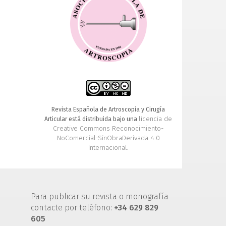
Manos en artroscopia
Reinserción de raíz meniscal externa
Plastia hueso-tendón-hueso del
ligamento cruzado anterior
Anudado en artroscopia de hombro
Formulario para la revisión de artículos
Revista Española de Artroscopia y Cirugía
licencia de
Articular está distribuida bajo una
Creative Commons Reconocimiento-
NoComercial-SinObraDerivada 4.0
Internacional
.
Para publicar su revista o monografía
contacte por teléfono:
+34 629 829
605