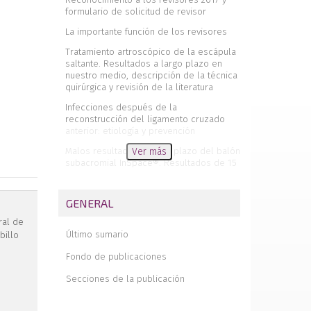
formulario de solicitud de revisor
La importante función de los revisores
Tratamiento artroscópico de la escápula
saltante. Resultados a largo plazo en
nuestro medio, descripción de la técnica
quirúrgica y revisión de la literatura
Infecciones después de la
reconstrucción del ligamento cruzado
anterior: etiología y prevención
Malos resultados a corto plazo del balón
Ver más
subacromial InSpace®. Resultados de 15
casos consecutivos con un año de
seguimiento
GENERAL
Recomendaciones para revisores
ral de
Pinzamiento blando de cadera.
Último sumario
billo
Manifestaciones clínicas de una
deformidad subradiológica
Fondo de publicaciones
Estudio multicéntrico de los resultados
Secciones de la publicación
de satisfacción a largo plazo de 142
pacientes intervenidos de inestabilidad
anterior de hombro