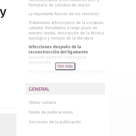
formulario de solicitud de revisor
 y
La importante función de los revisores
Tratamiento artroscópico de la escápula
saltante. Resultados a largo plazo en
nuestro medio, descripción de la técnica
quirúrgica y revisión de la literatura
Infecciones después de la
reconstrucción del ligamento
cruzado anterior: etiología y
prevención
Ver más
Malos resultados a corto plazo del balón
subacromial InSpace®. Resultados de 15
casos consecutivos con un año de
seguimiento
GENERAL
Recomendaciones para revisores
Último sumario
Pinzamiento blando de cadera.
Manifestaciones clínicas de una
Fondo de publicaciones
deformidad subradiológica
Secciones de la publicación
Estudio multicéntrico de los resultados
de satisfacción a largo plazo de 142
pacientes intervenidos de inestabilidad