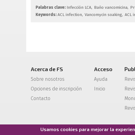
Palabras clave:
Infección LCA
Baño vancomicina
Pr
Keywords:
ACL infection
Vancomycin soaking
ACL i
Acerca de FS
Acceso
Pub
Sobre nosotros
Ayuda
Revi
Opciones de inscripción
Inicio
Revis
Contacto
Mono
Revi
Usamos cookies para mejorar la experienc