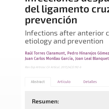
del ligamento cruz
prevención
Infections after anterior 
etiology and prevention
Raúl Torres Claramunt
Pedro Hinarejos Góme
Juan Carlos Monllau García
Joan Leal Blanquet
Rev Esp Artrosc Cir Articul. 2017;24(3):192-6
Abstract
Artículo
Detalles
Resumen: