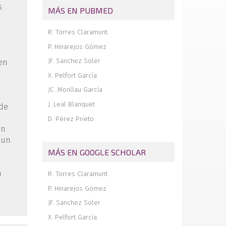
anterior de hombro
s
MÁS EN PUBMED
Artroscopia de muñeca en fracturas de
radio distal: indicaciones, técnica
R. Torres Claramunt
quirúrgica y lesiones asociadas
P. Hinarejos Gómez
Tratamiento artroscópico de un quiste
paralabral sintomático a nivel de la
JF. Sanchez Soler
 en
articulación de la cadera. A propósito de
X. Pelfort García
un caso
JC. Monllau García
Ligamentoplastia anterior de hombro.
Técnica quirúrgica
J. Leal Blanquet
 de
El abordaje artroscópico de las formas
D. Pérez Prieto
de tipo PINCER y otros procesos del
on
reborde acetabular
 un
Transplante meniscal
MÁS EN GOOGLE SCHOLAR
Cuerpos libres de origen traumático en
el hombro
a
R. Torres Claramunt
e
La increíble malevolencia de los objetos
P. Hinarejos Gómez
inanimados
JF. Sanchez Soler
Anatomía endoscópica de la articulación
subtalar posterior
X. Pelfort García