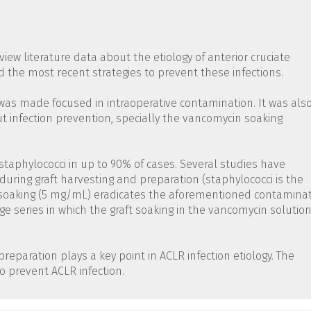
ew literature data about the etiology of anterior cruciate
d the most recent strategies to prevent these infections.
 was made focused in intraoperative contamination. It was als
t infection prevention, specially the vancomycin soaking
staphylococci in up to 90% of cases. Several studies have
uring graft harvesting and preparation (staphylococci is the
soaking (5 mg/mL) eradicates the aforementioned contamina
e series in which the graft soaking in the vancomycin solutio
eparation plays a key point in ACLR infection etiology. The
o prevent ACLR infection.