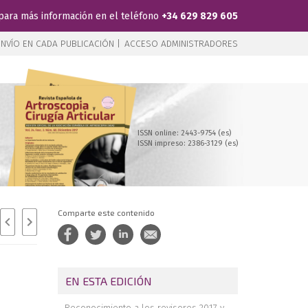
para más información en el teléfono
+34 629 829 605
NVÍO EN CADA PUBLICACIÓN |
ACCESO ADMINISTRADORES
ISSN online: 2443-9754 (es)
ISSN impreso: 2386-3129 (es)
Comparte este contenido
EN ESTA EDICIÓN
n
Reconocimiento a los revisores 2017 y