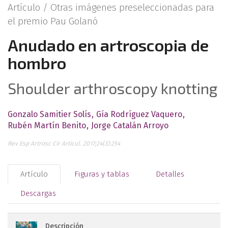
Artículo /
Otras imágenes preseleccionadas para
el premio Pau Golanó
Anudado en artroscopia de
hombro
Shoulder arthroscopy knotting
Gonzalo Samitier Solís
Gía Rodríguez Vaquero
Rubén Martín Benito
Jorge Catalán Arroyo
Rev Esp Artrosc Cir Articul. 2017;24(3):254
Artículo
Figuras y tablas
Detalles
Descargas
Descripción