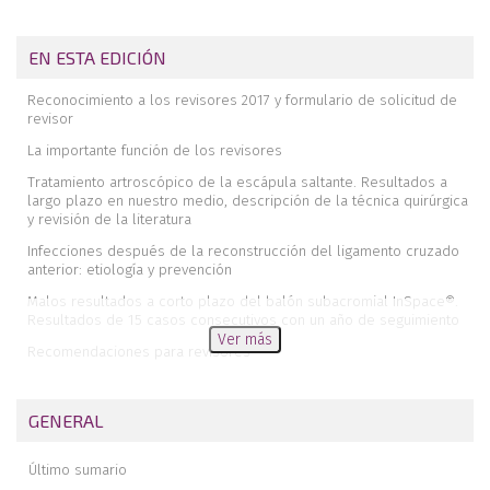
EN ESTA EDICIÓN
Reconocimiento a los revisores 2017 y formulario de solicitud de
revisor
La importante función de los revisores
Tratamiento artroscópico de la escápula saltante. Resultados a
largo plazo en nuestro medio, descripción de la técnica quirúrgica
y revisión de la literatura
Infecciones después de la reconstrucción del ligamento cruzado
anterior: etiología y prevención
Malos resultados a corto plazo del balón subacromial InSpace®.
Resultados de 15 casos consecutivos con un año de seguimiento
Ver más
Recomendaciones para revisores
Pinzamiento blando de cadera. Manifestaciones clínicas de una
deformidad subradiológica
GENERAL
Estudio multicéntrico de los resultados de satisfacción a largo
plazo de 142 pacientes intervenidos de inestabilidad anterior de
Último sumario
hombro