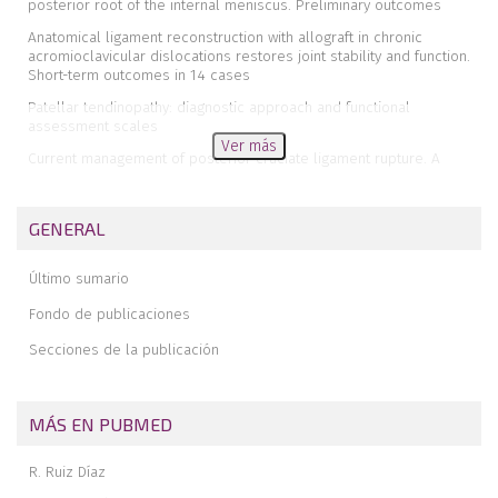
posterior root of the internal meniscus. Preliminary outcomes
Anatomical ligament reconstruction with allograft in chronic
acromioclavicular dislocations restores joint stability and function.
Short-term outcomes in 14 cases
Patellar tendinopathy: diagnostic approach and functional
assessment scales
Ver más
Current management of posterior cruciate ligament rupture. A
narrative review
Management of anterior instability of the shoulder with bone
GENERAL
defects
Open anatomical reconstruction surgical technique with
Último sumario
allograft for the treatment of chronic acromioclavicular
dislocations
Fondo de publicaciones
Simultaneous but different damage to both posterior meniscus
Secciones de la publicación
roots with multiple ligament injury of the knee following high-energy
trauma. Presentation of a case
Pigmented villonodular synovitis of the ankle
MÁS EN PUBMED
R. Ruiz Díaz