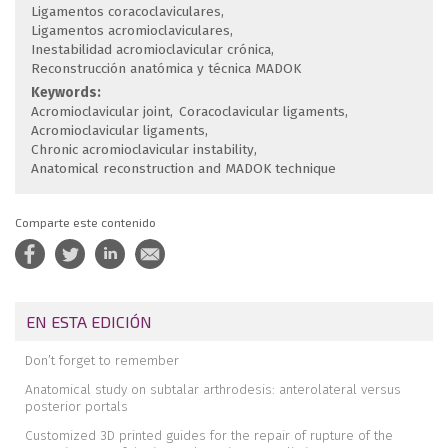
Ligamentos coracoclaviculares
Ligamentos acromioclaviculares
Inestabilidad acromioclavicular crónica
Reconstrucción anatómica y técnica MADOK
Keywords:
Acromioclavicular joint
Coracoclavicular ligaments
Acromioclavicular ligaments
Chronic acromioclavicular instability
Anatomical reconstruction and MADOK technique
Comparte este contenido
EN ESTA EDICIÓN
Don’t forget to remember
Anatomical study on subtalar arthrodesis: anterolateral versus
posterior portals
Customized 3D printed guides for the repair of rupture of the