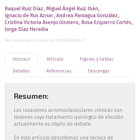
Raquel Ruiz Díaz
Miguel Ángel Ruiz Ibán
Ignacio de Rus Aznar
Andrea Paniagua González
Cristina Victoria Asenjo Gismero
Rosa Ezquerro Cortés
Jorge Díaz Heredia
Rev Esp Artrosc Cir Articul En. 2021;28(3):205-13
Abstract
Artículo
Figuras y tablas
Detalles
Referencias
Descargas
Resumen:
Las luxaciones acromioclaviculares crónicas son
lesiones cuyo tratamiento quirúrgico de elección
actualmente es objeto de debate.
En este artículo describimos una técnica de