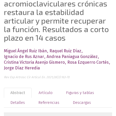
acromioclaviculares crónicas
restaura la estabilidad
articular y permite recuperar
la función. Resultados a corto
plazo en 14 casos
Miguel Ángel Ruiz Ibán
Raquel Ruiz Díaz
Ignacio de Rus Aznar
Andrea Paniagua González
Cristina Victoria Asenjo Gismero
Rosa Ezquerro Cortés
Jorge Díaz Heredia
Rev Esp Artrosc Cir Articul En. 2021;28(3):163-70
Abstract
Artículo
Figuras y tablas
Detalles
Referencias
Descargas