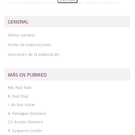
Current management of posterior cruciate ligament rupture. A
narrative review
Management of anterior instability of the shoulder with bone
GENERAL
defects
Open anatomical reconstruction surgical technique with allograft
Último sumario
for the treatment of chronic acromioclavicular dislocations
Simultaneous but different damage to both posterior meniscus
Fondo de publicaciones
roots with multiple ligament injury of the knee following high-energy
Secciones de la publicación
trauma. Presentation of a case
Pigmented villonodular synovitis of the ankle
MÁS EN PUBMED
MA. Ruiz Ibán
R. Ruiz Díaz
I. de Rus Aznar
A. Paniagua González
CV. Asenjo Gismero
R. Ezquerro Cortés