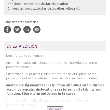
Shoulder
Acromioclavicular dislocation
Chronic acromioclavicular dislocation
Allograft
Comparte este contenido
EN ESTA EDICIÓN
Don’t forget to remember
Anatomical study on subtalar arthrodesis: anterolateral versus
posterior portals
Customized 3D printed guides for the repair of rupture of the
posterior root of the internal meniscus. Preliminary outcomes
Anatomical ligament reconstruction with allograft in chronic
acromioclavicular dislocations restores joint stability and
function. Short-term outcomes in 14 cases
Patellar tendinopathy: diagnostic approach and functional
assessment scales
Ver más