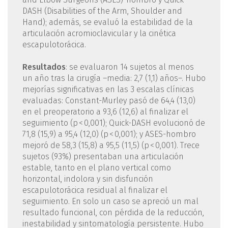
DASH (Disabilities of the Arm, Shoulder and
Hand); además, se evaluó la estabilidad de la
articulación acromioclavicular y la cinética
escapulotorácica.
Resultados
: se evaluaron 14 sujetos al menos
un año tras la cirugía –media: 2,7 (1,1) años–. Hubo
mejorías significativas en las 3 escalas clínicas
evaluadas: Constant-Murley pasó de 64,4 (13,0)
en el preoperatorio a 93,6 (12,6) al finalizar el
seguimiento (p < 0,001); Quick-DASH evolucionó de
71,8 (15,9) a 95,4 (12,0) (p < 0,001); y ASES-hombro
mejoró de 58,3 (15,8) a 95,5 (11,5) (p < 0,001). Trece
sujetos (93%) presentaban una articulación
estable, tanto en el plano vertical como
horizontal, indolora y sin disfunción
escapulotorácica residual al finalizar el
seguimiento. En solo un caso se apreció un mal
resultado funcional, con pérdida de la reducción,
inestabilidad y sintomatología persistente. Hubo