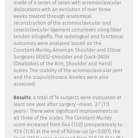
made of a series of cases with acromioclavicular
dislocations with an evolution of over three
weeks treated through anatomical
reconstruction of the acromioclavicular and
coracoclavicular ligament complexes using tibial
tendon allografts. The radiological and functional
outcomes were analysed based on the
Constant-Murley, American Shoulder and Elbow
Surgeons (ASES)-shoulder and Quick-DASH
(Disabilities of the Arm, Shoulder and Hand)
scales. The stability of the acromioclavicular joint
and the scapulothoracic kinetics were also
assessed.
Results
: a total of 14 subjects were evaluated at
least one year after surgery –mean 2.7 (1.1)
years–. There were significant improvements in
all three of the scales: The Constant-Murley
score increased from 64.4 (13.0) preoperatively to
93.6 (12.6) at the end of follow-up (p < 0.001); the