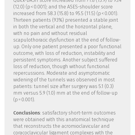
Quick-DASH score increased from 71.8 (15.9) to 95.4
(12.0) (p < 0.001); and the ASES-shoulder score
increased from 58.3 (15.8) to 95.5 (11.5) (p < 0.001).
Thirteen patients (93%) presented a stable joint
in both the vertical and the horizontal plane,
with no pain and without residual
scapulothoracic dysfunction at the end of follow-
up. Only one patient presented a poor functional
outcome, with loss of reduction, instability and
persistent symptoms. Another subject suffered
loss of reduction, though without functional
repercussions. Moderate and asymptomatic
widening of the tunnels was observed in most
patients: tunnel size after surgery was 5.1 (0.3)
mm versus 5.9 (1.0) mm at the end of follow-up
(p = 0.001).
Conclusions
: satisfactory short-term outcomes
were obtained with this anatomical technique
that reconstructs the acromioclavicular and
coracoclavicular ligament complexes with the