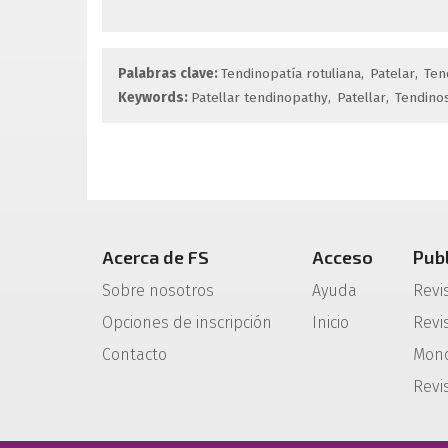
Palabras clave:
Tendinopatía rotuliana
Patelar
Ten
Keywords:
Patellar tendinopathy
Patellar
Tendinos
Acerca de FS
Acceso
Pub
Sobre nosotros
Ayuda
Revi
Opciones de inscripción
Inicio
Revis
Contacto
Mono
Revi