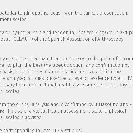
patellar tendinopathy, focusing on the clinical presentation,
ment scales.
as made by the Muscle and Tendon Injuries Working Group (Grup
osas [GELMUT]) of the Spanish Association of Arthroscopy
s anterior patellar pain that progresses to the point of becom
order to plan the best therapeutic option, and confirmation by
 basis, magnetic resonance imaging helps establish the
The analysed studies presented a level of evidence type III-IV.
ecessary to include a global health assessment scale, a physic
al scales.
rom the clinical analysis and is confirmed by ultrasound and - 
. The use of a global health assessment scale, a physical
al scales is advised.
re corresponding to level III-IV studies).