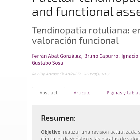
and functional ass
Tendinopatía rotuliana: e
valoración funcional
Ferrán Abat González
Bruno Capurro
Ignacio
Gustabo Sosa
Rev Esp Artrosc Cir Articul En. 2021;28(3):171-9
Abstract
Artículo
Figuras y tabla
Resumen:
Objetivo
: realizar una revisión actualizada
clínica, el diagnóstico y las escalas de valo