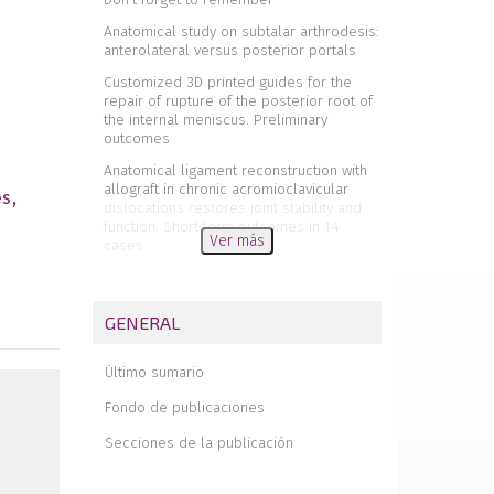
Anatomical study on subtalar arthrodesis:
anterolateral versus posterior portals
Customized 3D printed guides for the
repair of rupture of the posterior root of
the internal meniscus. Preliminary
outcomes
Anatomical ligament reconstruction with
allograft in chronic acromioclavicular
es
dislocations restores joint stability and
function. Short-term outcomes in 14
Ver más
cases
Patellar tendinopathy: diagnostic
approach and functional assessment
scales
GENERAL
Current management of posterior
cruciate ligament rupture. A narrative
Último sumario
review
Fondo de publicaciones
Management of anterior instability of the
shoulder with bone defects
Secciones de la publicación
Open anatomical reconstruction surgical
technique with allograft for the treatment