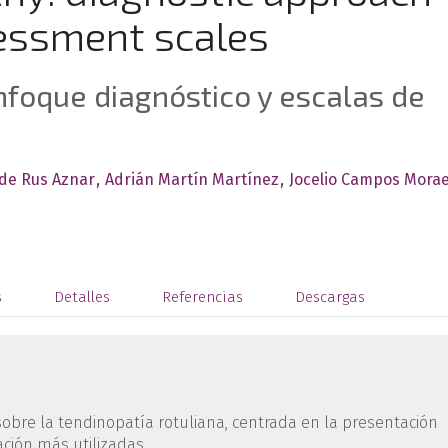
essment scales
nfoque diagnóstico y escalas de
 de Rus Aznar
Adrián Martín Martínez
Jocelio Campos Mora
s
Detalles
Referencias
Descargas
 sobre la tendinopatía rotuliana, centrada en la presentación
ración más utilizadas.