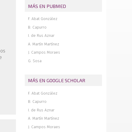
of chronic acromioclavicular dislocations
MÁS EN PUBMED
Simultaneous but different damage to
both posterior meniscus roots with
F. Abat González
multiple ligament injury of the knee
following high-energy trauma.
B. Capurro
Presentation of a case
I. de Rus Aznar
Pigmented villonodular synovitis of the
A. Martín Martínez
ankle
dos
J. Campos Moraes
e
G. Sosa
MÁS EN GOOGLE SCHOLAR
F. Abat González
B. Capurro
I. de Rus Aznar
A. Martín Martínez
J. Campos Moraes