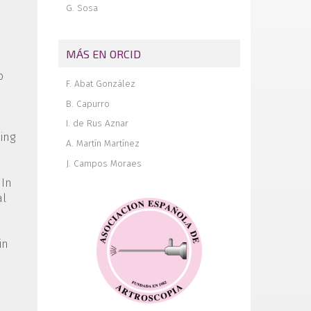
G. Sosa
MÁS EN ORCID
o
F. Abat González
B. Capurro
I. de Rus Aznar
ing
A. Martín Martínez
J. Campos Moraes
 In
al
in