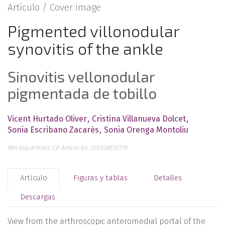
Artículo /
Cover image
Pigmented villonodular
synovitis of the ankle
Sinovitis vellonodular
pigmentada de tobillo
Vicent Hurtado Oliver
Cristina Villanueva Dolcet
Sonia Escribano Zacarés
Sonia Orenga Montoliu
Rev Esp Artrosc Cir Articul En. 2021;28(3):219
Artículo
Figuras y tablas
Detalles
Descargas
View from the arthroscopic anteromedial portal of the