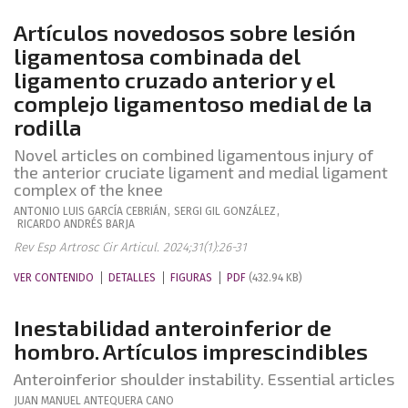
Artículos novedosos sobre lesión
ligamentosa combinada del
ligamento cruzado anterior y el
complejo ligamentoso medial de la
rodilla
Novel articles on combined ligamentous injury of
the anterior cruciate ligament and medial ligament
complex of the knee
ANTONIO LUIS
GARCÍA CEBRIÁN
,
SERGI
GIL GONZÁLEZ
,
RICARDO
ANDRÉS BARJA
Rev Esp Artrosc Cir Articul. 2024;31(1):26-31
VER CONTENIDO
DETALLES
FIGURAS
PDF
(432.94 KB)
Inestabilidad anteroinferior de
hombro. Artículos imprescindibles
Anteroinferior shoulder instability. Essential articles
JUAN MANUEL
ANTEQUERA CANO