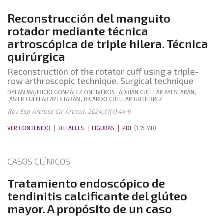
Reconstrucción del manguito
rotador mediante técnica
artroscópica de triple hilera. Técnica
quirúrgica
Reconstruction of the rotator cuff using a triple-
row arthroscopic technique. Surgical technique
DYLAN MAURICIO
GONZÁLEZ ONTIVEROS
,
ADRIÁN
CUÉLLAR AYESTARÁN
,
ASIER
CUÉLLAR AYESTARÁN
,
RICARDO
CUÉLLAR GUTIÉRREZ
Rev Esp Artrosc Cir Articul. 2024;31(1):44-9
VER CONTENIDO
DETALLES
FIGURAS
PDF
(1.15 MB)
CASOS CLÍNICOS
Tratamiento endoscópico de
tendinitis calcificante del glúteo
mayor. A propósito de un caso