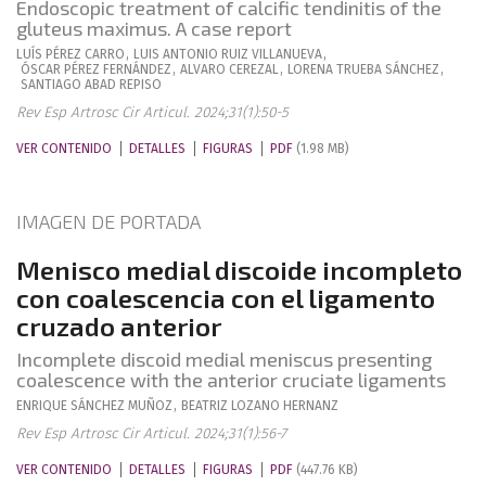
Endoscopic treatment of calcific tendinitis of the
gluteus maximus. A case report
LUÍS
PÉREZ CARRO
,
LUIS ANTONIO
RUIZ VILLANUEVA
,
ÓSCAR
PÉREZ FERNÁNDEZ
,
ALVARO
CEREZAL
,
LORENA
TRUEBA SÁNCHEZ
,
SANTIAGO
ABAD REPISO
Rev Esp Artrosc Cir Articul. 2024;31(1):50-5
VER CONTENIDO
DETALLES
FIGURAS
PDF
(1.98 MB)
IMAGEN DE PORTADA
Menisco medial discoide incompleto
con coalescencia con el ligamento
cruzado anterior
Incomplete discoid medial meniscus presenting
coalescence with the anterior cruciate ligaments
ENRIQUE
SÁNCHEZ MUÑOZ
,
BEATRIZ
LOZANO HERNANZ
Rev Esp Artrosc Cir Articul. 2024;31(1):56-7
VER CONTENIDO
DETALLES
FIGURAS
PDF
(447.76 KB)