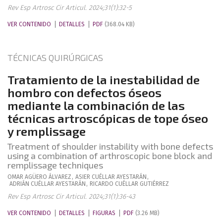
Rev Esp Artrosc Cir Articul. 2024;31(1):32-5
VER CONTENIDO
DETALLES
PDF
(368.04 KB)
TÉCNICAS QUIRÚRGICAS
Tratamiento de la inestabilidad de
hombro con defectos óseos
mediante la combinación de las
técnicas artroscópicas de tope óseo
y remplissage
Treatment of shoulder instability with bone defects
using a combination of arthroscopic bone block and
remplissage techniques
OMAR
AGÜERO ÁLVAREZ
,
ASIER
CUÉLLAR AYESTARÁN
,
ADRIÁN
CUÉLLAR AYESTARÁN
,
RICARDO
CUÉLLAR GUTIÉRREZ
Rev Esp Artrosc Cir Articul. 2024;31(1):36-43
VER CONTENIDO
DETALLES
FIGURAS
PDF
(3.26 MB)