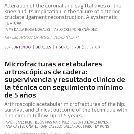
Alteration of the coronal and sagittal axes of the
knee and its implication in the failure of anterior
cruciate ligament reconstruction. A systematic
review
JAIME
DALLA ROSA NOGALES
,
PABLO
CRESPO HERNÁNDEZ
Rev Esp Artrosc Cir Articul. 2024;31(1):3-11
VER CONTENIDO
DETALLES
FIGURAS
PDF
(556.69 KB)
Microfracturas acetabulares
artroscópicas de cadera:
supervivencia y resultado clínico de
la técnica con seguimiento mínimo
de 5 años
Arthroscopic acetabular microfractures of the hip:
survival and clinical outcome of the technique with
a minimum follow-up of 5 years
JAVIER
SANZ REIG
,
JESÚS
MAS MARTÍNEZ
,
ALBERTO
LÓPEZ REYES
,
ANA
CASTEL OÑATE
,
JOAN
CABELLO GALLARDO
,
MARC
TEY PONS