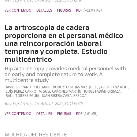
Rev Esp Artrosc Cir Articul. 2024;31(1):12-8
VER CONTENIDO
DETALLES
FIGURAS
PDF
(702.99 KB)
La artroscopia de cadera
proporciona en el personal médico
una reincorporación laboral
temprana y completa. Estudio
multicéntrico
Hip arthroscopy provides medical personnel with
an early and complete return to work. A
multicentre study
DAVID
SERRANO TOLEDANO
,
ROBERTO
SEIJAS VÁZQUEZ
,
JAVIER
SANZ REIG
,
LUÍS
PÉREZ CARRO
,
MIGUEL
CAÑONES MARTÍN
,
JORGE
FABIÁN URRAZA
,
RAÚL
TORRES EGUIA
,
JUAN
RIBERA ZABALBESCOA
Rev Esp Artrosc Cir Articul. 2024;31(1):19-25
VER CONTENIDO
DETALLES
FIGURAS
PDF
(1.61 MB)
MOCHILA DEL RESIDENTE