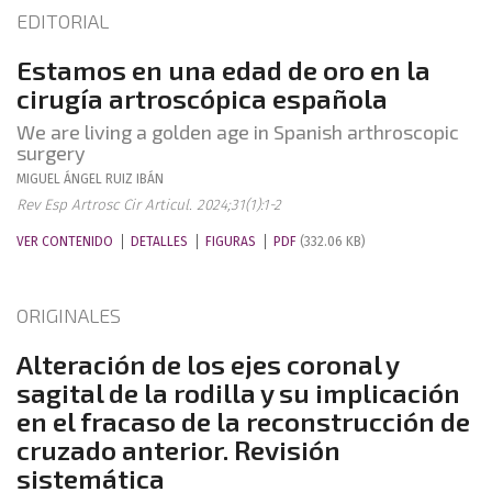
EDITORIAL
Estamos en una edad de oro en la
cirugía artroscópica española
We are living a golden age in Spanish arthroscopic
surgery
MIGUEL ÁNGEL
RUIZ IBÁN
Rev Esp Artrosc Cir Articul. 2024;31(1):1-2
VER CONTENIDO
DETALLES
FIGURAS
PDF
(332.06 KB)
ORIGINALES
Alteración de los ejes coronal y
sagital de la rodilla y su implicación
en el fracaso de la reconstrucción de
cruzado anterior. Revisión
sistemática