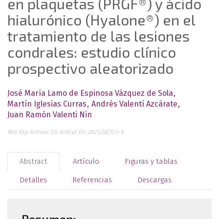
en plaquetas (PRGF®) y ácido
hialurónico (Hyalone®) en el
tratamiento de las lesiones
condrales: estudio clínico
prospectivo aleatorizado
José María Lamo de Espinosa Vázquez de Sola
Martín Iglesias Curras
Andrés Valentí Azcárate
Juan Ramón Valenti Nin
Rev Esp Artrosc Cir Articul En. 2021;28(1):3-9
Abstract
Artículo
Figuras y tablas
Detalles
Referencias
Descargas
Resumen: