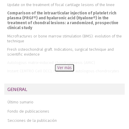
Update on the treatment of focal cartilage lesions of the knee
Comparison of the intraarticular injection of platelet rich
plasma (PRGF®) and hyaluronic acid (Hyalone®) in the
treatment of chondral lesions: a randomized, prospective
clinical study
Microfractures or bone marrow stimulation (BMS): evolution of the
technique
Fresh osteochondral graft. Indications, surgical technique and
scientific evidence
Autologous matrix-induced chondrogenesis (AMIC)
Ver más
Instant CEMTRO Cell (ICC), high density autologous chondrocytes
implantation
Regeneration of joint cartilage: perspectives and future
GENERAL
Autologous chondrocyte implant surgery of the knee
Full thickness chondral ulcers of the patella and femoral condyle
Último sumario
of the knee
Fondo de publicaciones
Secciones de la publicación