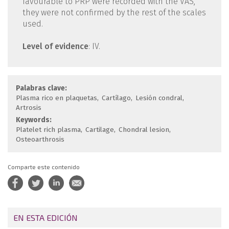
favourable to PRP were recorded with the VAS,
they were not confirmed by the rest of the scales
used.
Level of evidence
: IV.
Palabras clave:
Plasma rico en plaquetas
Cartílago
Lesión condral
Artrosis
Keywords:
Platelet rich plasma
Cartilage
Chondral lesion
Osteoarthrosis
Comparte este contenido
EN ESTA EDICIÓN