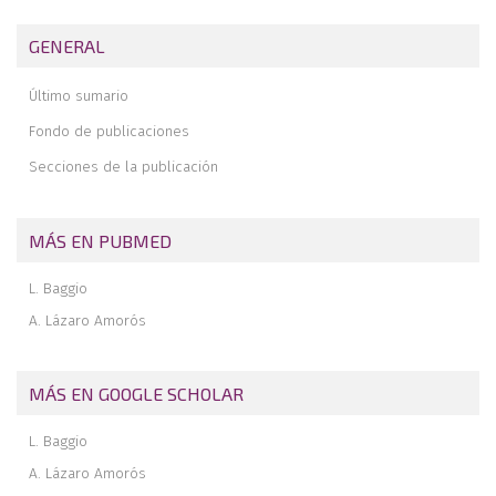
Qué hacer en las fracturas de la cintura escapulohumeral.
Perspectiva enfermera
GENERAL
Lesión del complejo suspensorio del hombro. A propósito de un
caso
Último sumario
Fondo de publicaciones
Secciones de la publicación
MÁS EN PUBMED
L. Baggio
A. Lázaro Amorós
MÁS EN GOOGLE SCHOLAR
L. Baggio
A. Lázaro Amorós