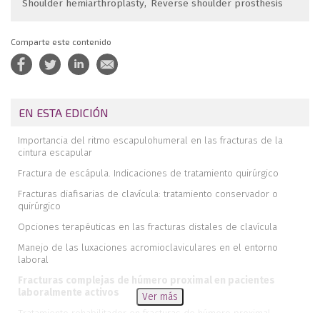
Shoulder hemiarthroplasty
Reverse shoulder prosthesis
Comparte este contenido
EN ESTA EDICIÓN
Importancia del ritmo escapulohumeral en las fracturas de la
cintura escapular
Fractura de escápula. Indicaciones de tratamiento quirúrgico
Fracturas diafisarias de clavícula: tratamiento conservador o
quirúrgico
Opciones terapéuticas en las fracturas distales de clavícula
Manejo de las luxaciones acromioclaviculares en el entorno
laboral
Fracturas complejas de húmero proximal en pacientes
laboralmente activos
Ver más
Tratamiento rehabilitador en fracturas de húmero proximal