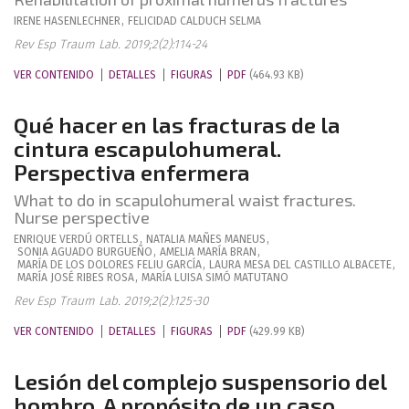
IRENE
HASENLECHNER
,
FELICIDAD
CALDUCH SELMA
Rev Esp Traum Lab. 2019;2(2):114-24
VER CONTENIDO
DETALLES
FIGURAS
PDF
(464.93 KB)
Qué hacer en las fracturas de la
cintura escapulohumeral.
Perspectiva enfermera
What to do in scapulohumeral waist fractures.
Nurse perspective
ENRIQUE
VERDÚ ORTELLS
,
NATALIA
MAÑES MANEUS
,
SONIA
AGUADO BURGUEÑO
,
AMELIA
MARÍA BRAN
,
MARÍA DE LOS DOLORES
FELIU GARCÍA
,
LAURA
MESA DEL CASTILLO ALBACETE
,
MARÍA JOSÉ
RIBES ROSA
,
MARÍA LUISA
SIMÓ MATUTANO
Rev Esp Traum Lab. 2019;2(2):125-30
VER CONTENIDO
DETALLES
FIGURAS
PDF
(429.99 KB)
Lesión del complejo suspensorio del
hombro. A propósito de un caso