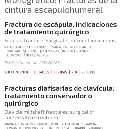
cintura escapulohumeral
Fractura de escápula. Indicaciones
de tratamiento quirúrgico
Scapula fracture. Surgical treatment indications
RAFAEL
CALERO FERRANDIZ
,
CÉSAR A.
CALERO POLANCO
,
JOAN
PART SORIANO
,
JEAN MARIA
GÓMEZ ALESSANDRI
,
EDUARDO
SÁNCHEZ ALEPUZ
Rev Esp Traum Lab. 2019;2(2):81-4
VER CONTENIDO
DETALLES
FIGURAS
PDF
(395.16 KB)
Fracturas diafisarias de clavícula:
tratamiento conservador o
quirúrgico
Clavicle midshaft fractures: surgical or
conservative treatment
MARÍA JESÚS
GÓMEZ CANCIO
,
DEBORAH
GONZÁLEZ-GARCÍA
,
FERNANDO
ORDOÑEZ PASCUAL
,
RODRIGO
GUIJARRO GUIJARRO