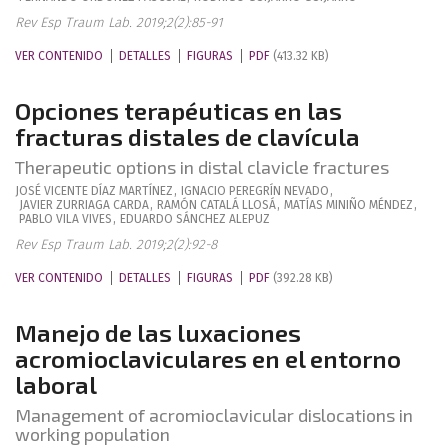
Rev Esp Traum Lab. 2019;2(2):85-91
VER CONTENIDO
DETALLES
FIGURAS
PDF
(413.32 KB)
Opciones terapéuticas en las
fracturas distales de clavícula
Therapeutic options in distal clavicle fractures
JOSÉ VICENTE
DÍAZ MARTÍNEZ
,
IGNACIO
PEREGRÍN NEVADO
,
JAVIER
ZURRIAGA CARDA
,
RAMÓN
CATALÁ LLOSÁ
,
MATÍAS
MINIÑO MÉNDEZ
,
PABLO
VILA VIVES
,
EDUARDO
SÁNCHEZ ALEPUZ
Rev Esp Traum Lab. 2019;2(2):92-8
VER CONTENIDO
DETALLES
FIGURAS
PDF
(392.28 KB)
Manejo de las luxaciones
acromioclaviculares en el entorno
laboral
Management of acromioclavicular dislocations in
working population