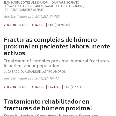
JEAN MARIA
GÓMEZ ALESSANDRI
,
JOAN
PART SORIANO
,
CÉSAR A.
CALERO POLANCO
,
RAFAEL
CALERO FERRANDIZ
,
EDUARDO
SÁNCHEZ ALEPUZ
Rev Esp Traum Lab. 2019;2(2):99-106
VER CONTENIDO
DETALLES
PDF
(334.96 KB)
Fracturas complejas de húmero
proximal en pacientes laboralmente
activos
Treatment of complex proximal humeral fractures
in active labour population
LUCA
BAGGIO
,
ALEXANDRE
LÁZARO AMORÓS
Rev Esp Traum Lab. 2019;2(2):107-13
VER CONTENIDO
DETALLES
FIGURAS
PDF
(477.71 KB)
Tratamiento rehabilitador en
fracturas de húmero proximal
Rehabilitation of proximal humerus fractures