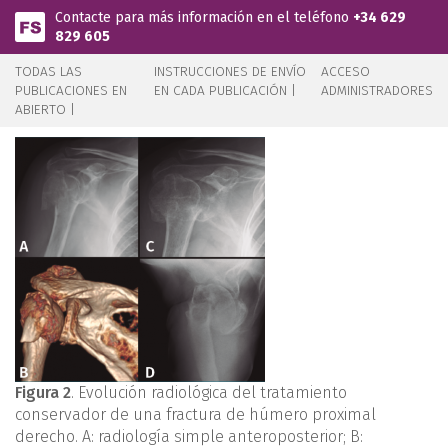
Pasar al contenido principal
Contacte para más información en el teléfono
+34 629
829 605
TODAS LAS
INSTRUCCIONES DE ENVÍO
ACCESO
PUBLICACIONES EN
EN CADA PUBLICACIÓN |
ADMINISTRADORES
ABIERTO |
Figura 2
. Evolución radiológica del tratamiento
conservador de una fractura de húmero proximal
derecho. A: radiología simple anteroposterior; B: