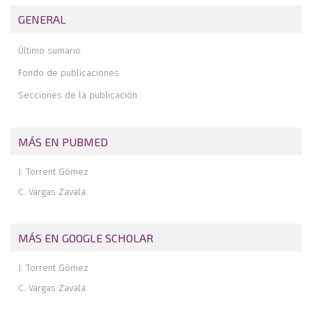
tobillo
GENERAL
Artrodesis artroscópica anterior de tobillo
El uso de la artroscopia con aguja en el tobillo
Último sumario
La letra pi en el tobillo
Fondo de publicaciones
Secciones de la publicación
MÁS EN PUBMED
J. Torrent Gómez
C. Vargas Zavala
MÁS EN GOOGLE SCHOLAR
J. Torrent Gómez
C. Vargas Zavala