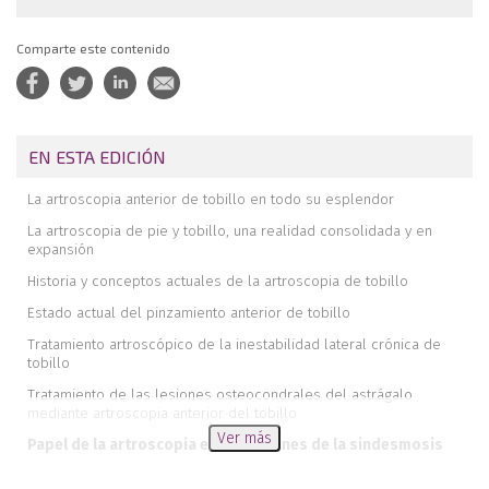
Comparte este contenido
EN ESTA EDICIÓN
La artroscopia anterior de tobillo en todo su esplendor
La artroscopia de pie y tobillo, una realidad consolidada y en
expansión
Historia y conceptos actuales de la artroscopia de tobillo
Estado actual del pinzamiento anterior de tobillo
Tratamiento artroscópico de la inestabilidad lateral crónica de
tobillo
Tratamiento de las lesiones osteocondrales del astrágalo
mediante artroscopia anterior del tobillo
Ver más
Papel de la artroscopia en las lesiones de la sindesmosis
Papel de la artroscopia en el tratamiento de las fracturas de