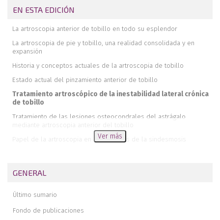
EN ESTA EDICIÓN
La artroscopia anterior de tobillo en todo su esplendor
La artroscopia de pie y tobillo, una realidad consolidada y en
expansión
Historia y conceptos actuales de la artroscopia de tobillo
Estado actual del pinzamiento anterior de tobillo
Tratamiento artroscópico de la inestabilidad lateral crónica
de tobillo
Tratamiento de las lesiones osteocondrales del astrágalo
mediante artroscopia anterior del tobillo
Ver más
Papel de la artroscopia en las lesiones de la sindesmosis
Papel de la artroscopia en el tratamiento de las fracturas de
tobillo
GENERAL
Artrodesis artroscópica anterior de tobillo
El uso de la artroscopia con aguja en el tobillo
Último sumario
La letra pi en el tobillo
Fondo de publicaciones