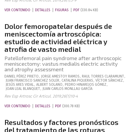
Rev Esp Artrosc Cir Articul. 2019;26(1):3-9
VER CONTENIDO
DETALLES
FIGURAS
PDF
(330.84 KB)
Dolor femoropatelar después de
meniscectomía artroscópica:
estudio de actividad eléctrica y
atrofia de vasto medial
Patellofemoral pain syndrome after arthroscopic
meniscectomy: vastus medialis electric activity
and atrophy assessment
DANIEL
PÉREZ PRIETO
,
JORGE
AMESTOY RAMOS
,
RAUL
TORRES CLARAMUNT
,
JUAN FRANCISCO
SANCHEZ SOLER
,
CATALINA
PIQUERAS
,
VÍCTOR
SÁNCHEZ
,
JESÚS
ARES VIDAL
,
ALBERT
SOLANO
,
PEDRO
HINAREJOS GÓMEZ
,
JOAN
LEAL BLANQUET
,
JUAN CARLOS
MONLLAU GARCÍA
Rev Esp Artrosc Cir Articul. 2019;26(1):10-4
VER CONTENIDO
DETALLES
PDF
(300.78 KB)
Resultados y factores pronósticos
del tratamiento de las roturas