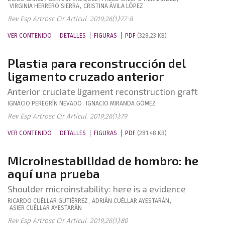
VIRGINIA
HERRERO SIERRA
,
CRISTINA
ÁVILA LÓPEZ
Rev Esp Artrosc Cir Articul. 2019;26(1):77-8
VER CONTENIDO
DETALLES
FIGURAS
PDF
(328.23 KB)
Plastia para reconstrucción del
ligamento cruzado anterior
Anterior cruciate ligament reconstruction graft
IGNACIO
PEREGRÍN NEVADO
,
IGNACIO
MIRANDA GÓMEZ
Rev Esp Artrosc Cir Articul. 2019;26(1):79
VER CONTENIDO
DETALLES
FIGURAS
PDF
(281.48 KB)
Microinestabilidad de hombro: he
aquí una prueba
Shoulder microinstability: here is a evidence
RICARDO
CUÉLLAR GUTIÉRREZ
,
ADRIÁN
CUÉLLAR AYESTARÁN
,
ASIER
CUÉLLAR AYESTARÁN
Rev Esp Artrosc Cir Articul. 2019;26(1):80