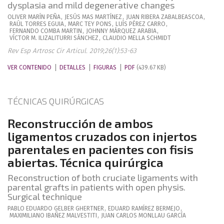
dysplasia and mild degenerative changes
OLIVER
MARÍN PEÑA
,
JESÚS
MAS MARTÍNEZ
,
JUAN
RIBERA ZABALBEASCOA
,
RAÚL
TORRES EGUIA
,
MARC
TEY PONS
,
LUÍS
PÉREZ CARRO
,
FERNANDO
COMBA MARTIN
,
JOHNNY
MÁRQUEZ ARABIA
,
VÍCTOR M.
ILIZALITURRI SÁNCHEZ
,
CLAUDIO
MELLA SCHMIDT
Rev Esp Artrosc Cir Articul. 2019;26(1):53-63
VER CONTENIDO
DETALLES
FIGURAS
PDF
(439.67 KB)
TÉCNICAS QUIRÚRGICAS
Reconstrucción de ambos
ligamentos cruzados con injertos
parentales en pacientes con fisis
abiertas. Técnica quirúrgica
Reconstruction of both cruciate ligaments with
parental grafts in patients with open physis.
Surgical technique
PABLO EDUARDO
GELBER GHERTNER
,
EDUARD
RAMÍREZ BERMEJO
,
MAXIMILIANO
IBAÑEZ MALVESTITI
,
JUAN CARLOS
MONLLAU GARCÍA