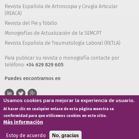
Revista Española de Artroscopia y Cirugía Articular
(REACA)
Revista del Pie y Tobillo
Monografías de Actualización de la SEMCPT
Revista Española de Traumatología Laboral (RETLA)
Para publicar su revista o monografía contacte por
teléfono:
+34 629 829 605
Puedes encontrarnos en
Usamos cookies para mejorar la experiencia de usuario.
Al hacer clic en cualquier enlace de esta página muestra su
conformidad para que utilicemos cookies en este sitio.
Más información
Estoy de acuerdo
No, gracias
Términos de servicio
Política de privacidad
Política de cookies