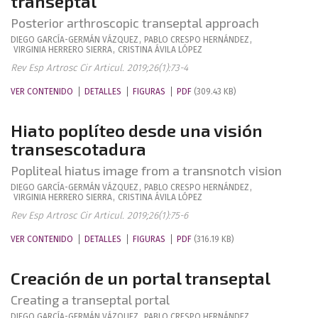
transeptal
Posterior arthroscopic transeptal approach
DIEGO
GARCÍA-GERMÁN VÁZQUEZ
,
PABLO
CRESPO HERNÁNDEZ
,
VIRGINIA
HERRERO SIERRA
,
CRISTINA
ÁVILA LÓPEZ
Rev Esp Artrosc Cir Articul. 2019;26(1):73-4
VER CONTENIDO
DETALLES
FIGURAS
PDF
(309.43 KB)
Hiato poplíteo desde una visión
transescotadura
Popliteal hiatus image from a transnotch vision
DIEGO
GARCÍA-GERMÁN VÁZQUEZ
,
PABLO
CRESPO HERNÁNDEZ
,
VIRGINIA
HERRERO SIERRA
,
CRISTINA
ÁVILA LÓPEZ
Rev Esp Artrosc Cir Articul. 2019;26(1):75-6
VER CONTENIDO
DETALLES
FIGURAS
PDF
(316.19 KB)
Creación de un portal transeptal
Creating a transeptal portal
DIEGO
GARCÍA-GERMÁN VÁZQUEZ
,
PABLO
CRESPO HERNÁNDEZ
,