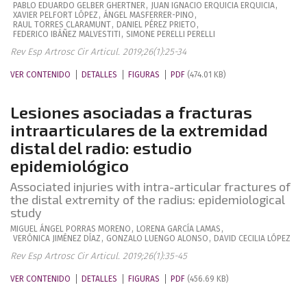
PABLO EDUARDO
GELBER GHERTNER
,
JUAN IGNACIO
ERQUICIA ERQUICIA
,
XAVIER
PELFORT LÓPEZ
,
ÁNGEL
MASFERRER-PINO
,
RAUL
TORRES CLARAMUNT
,
DANIEL
PÉREZ PRIETO
,
FEDERICO
IBÁÑEZ MALVESTITI
,
SIMONE
PERELLI PERELLI
Rev Esp Artrosc Cir Articul. 2019;26(1):25-34
VER CONTENIDO
DETALLES
FIGURAS
PDF
(474.01 KB)
Lesiones asociadas a fracturas
intraarticulares de la extremidad
distal del radio: estudio
epidemiológico
Associated injuries with intra-articular fractures of
the distal extremity of the radius: epidemiological
study
MIGUEL ÁNGEL
PORRAS MORENO
,
LORENA
GARCÍA LAMAS
,
VERÓNICA
JIMÉNEZ DÍAZ
,
GONZALO
LUENGO ALONSO
,
DAVID
CECILIA LÓPEZ
Rev Esp Artrosc Cir Articul. 2019;26(1):35-45
VER CONTENIDO
DETALLES
FIGURAS
PDF
(456.69 KB)