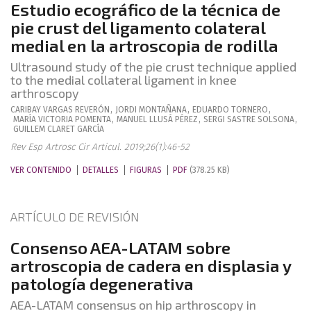
Estudio ecográfico de la técnica de
pie crust del ligamento colateral
medial en la artroscopia de rodilla
Ultrasound study of the pie crust technique applied
to the medial collateral ligament in knee
arthroscopy
CARIBAY
VARGAS REVERÓN
,
JORDI
MONTAÑANA
,
EDUARDO
TORNERO
,
MARÍA VICTORIA
POMENTA
,
MANUEL
LLUSÁ PÉREZ
,
SERGI
SASTRE SOLSONA
,
GUILLEM
CLARET GARCÍA
Rev Esp Artrosc Cir Articul. 2019;26(1):46-52
VER CONTENIDO
DETALLES
FIGURAS
PDF
(378.25 KB)
ARTÍCULO DE REVISIÓN
Consenso AEA-LATAM sobre
artroscopia de cadera en displasia y
patología degenerativa
AEA-LATAM consensus on hip arthroscopy in