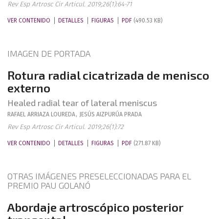
Rev Esp Artrosc Cir Articul. 2019;26(1):64-71
VER CONTENIDO
DETALLES
FIGURAS
PDF
(490.53 KB)
IMAGEN DE PORTADA
Rotura radial cicatrizada de menisco
externo
Healed radial tear of lateral meniscus
RAFAEL
ARRIAZA LOUREDA
,
JESÚS
AIZPURÚA PRADA
Rev Esp Artrosc Cir Articul. 2019;26(1):72
VER CONTENIDO
DETALLES
FIGURAS
PDF
(271.87 KB)
OTRAS IMÁGENES PRESELECCIONADAS PARA EL
PREMIO PAU GOLANÓ
Abordaje artroscópico posterior