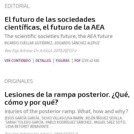
EDITORIAL
El futuro de las sociedades
científicas, el futuro de la AEA
The scientific societies future, the AEA future
RICARDO
CUÉLLAR GUTIÉRREZ
,
EDUARDO
SÁNCHEZ ALEPUZ
Rev Esp Artrosc Cir Articul. 2019;26(1):1-2
VER CONTENIDO
DETALLES
FIGURAS
PDF
(239.42 KB)
ORIGINALES
Lesiones de la rampa posterior. ¿Qué,
cómo y por qué?
Injuries of the posterior ramp. What, how and why?
JESÚS
GARCÍA GARCÍA
,
SILVIO
VILLASCUSA MARÍN
,
BELÉN
ÑÍGUEZ SEVILLA
,
SARAH
TOLEDO GARCÍA
,
PABLO
RODRÍGUEZ SÁNCHEZ
,
MIGUEL
SÁEZ SOTO
,
LIDIA
BETORET BENAVENTE