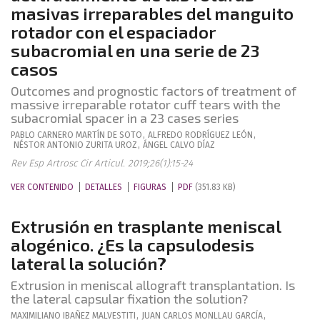
masivas irreparables del manguito
rotador con el espaciador
subacromial en una serie de 23
casos
Outcomes and prognostic factors of treatment of
massive irreparable rotator cuff tears with the
subacromial spacer in a 23 cases series
PABLO
CARNERO MARTÍN DE SOTO
,
ALFREDO
RODRÍGUEZ LEÓN
,
NÉSTOR ANTONIO
ZURITA UROZ
,
ÁNGEL
CALVO DÍAZ
Rev Esp Artrosc Cir Articul. 2019;26(1):15-24
VER CONTENIDO
DETALLES
FIGURAS
PDF
(351.83 KB)
Extrusión en trasplante meniscal
alogénico. ¿Es la capsulodesis
lateral la solución?
Extrusion in meniscal allograft transplantation. Is
the lateral capsular fixation the solution?
MAXIMILIANO
IBAÑEZ MALVESTITI
,
JUAN CARLOS
MONLLAU GARCÍA
,