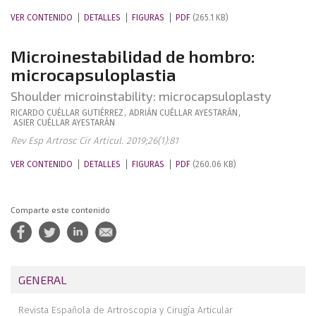
VER CONTENIDO
DETALLES
FIGURAS
PDF
(265.1 KB)
Microinestabilidad de hombro:
microcapsuloplastia
Shoulder microinstability: microcapsuloplasty
RICARDO
CUÉLLAR GUTIÉRREZ
,
ADRIÁN
CUÉLLAR AYESTARÁN
,
ASIER
CUÉLLAR AYESTARÁN
Rev Esp Artrosc Cir Articul. 2019;26(1):81
VER CONTENIDO
DETALLES
FIGURAS
PDF
(260.06 KB)
Comparte este contenido
GENERAL
Revista Española de Artroscopia y Cirugía Articular