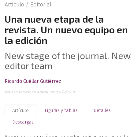
Artículo /
Editorial
Una nueva etapa de la
revista. Un nuevo equipo en
la edición
New stage of the journal. New
editor team
Ricardo Cuéllar Gutiérrez
Rev Esp Artrosc Cir Articul. 2018;25(2):87-8
Artículo
Figuras y tablas
Detalles
Descargas
Apreciados compañeros, queridos amigos y socios de la