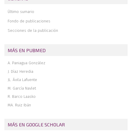
Liberación endoscópica del túnel cubital
Engrosamiento e hipervascularizacion de la cápsula anterior del
Último sumario
codo en un caso de rigidez postraumática
Fondo de publicaciones
Una nueva etapa de la revista. Un nuevo equipo en la edición
Secciones de la publicación
Los números monográficos. El nuevo número monográfico
MÁS EN PUBMED
A. Paniagua González
J. Díaz Heredia
JL. Ávila Lafuente
M. García Navlet
R. Barco Laasko
MA. Ruiz Ibán
MÁS EN GOOGLE SCHOLAR