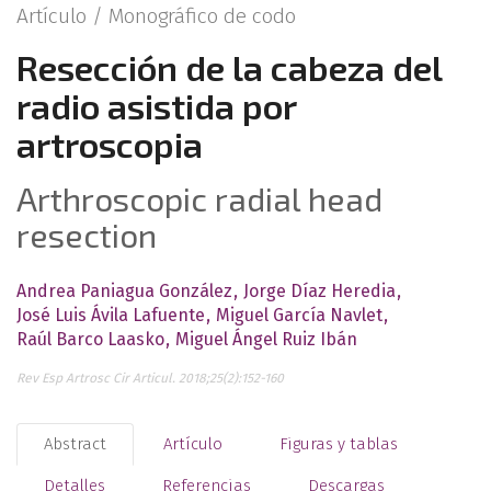
Artículo /
Monográfico de codo
Resección de la cabeza del
radio asistida por
artroscopia
Arthroscopic radial head
resection
Andrea Paniagua González
Jorge Díaz Heredia
José Luis Ávila Lafuente
Miguel García Navlet
Raúl Barco Laasko
Miguel Ángel Ruiz Ibán
Rev Esp Artrosc Cir Articul. 2018;25(2):152-160
Abstract
Artículo
Figuras y tablas
Detalles
Referencias
Descargas