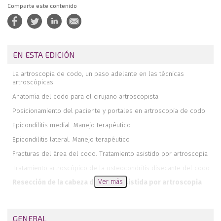
Comparte este contenido
EN ESTA EDICIÓN
La artroscopia de codo, un paso adelante en las técnicas
artroscópicas
Anatomía del codo para el cirujano artroscopista
Posicionamiento del paciente y portales en artroscopia de codo
Epicondilitis medial. Manejo terapéutico
Epicondilitis lateral. Manejo terapéutico
Fracturas del área del codo. Tratamiento asistido por artroscopia
Tratamiento artroscópico de la osteocondritis disecante del codo
Ver más
Resección de la cabeza del radio asistida por artroscopia
Tratamiento artroscópico de la rigidez del codo: artrofibrosis
Reinserción del tendón distal del bíceps
GENERAL