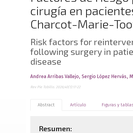
cirugía en pacient
Charcot-Marie-Too
Risk factors for reinterv
following surgery in pat
disease
Andrea Arribas Vallejo
Sergio López Hervás
M
Rev Pie Tobillo. 2026;40(1):17-22
Abstract
Artículo
Figuras y tabla
Resumen: