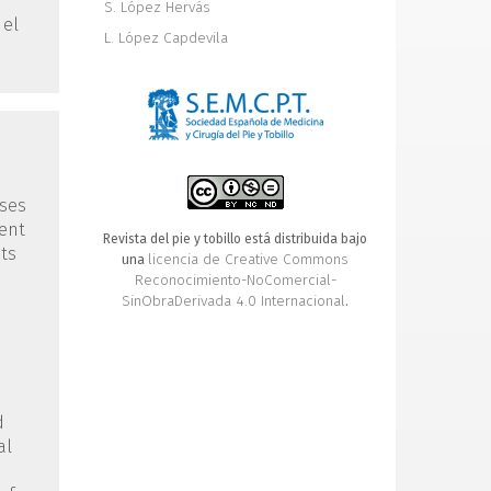
S. López Hervás
 el
L. López Capdevila
uses
ment
Revista del pie y tobillo está distribuida bajo
its
licencia de Creative Commons
una
Reconocimiento-NoComercial-
SinObraDerivada 4.0 Internacional
.
d
al