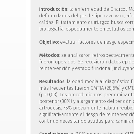
Introducción
: la enfermedad de Charcot-Ma
deformidades del pie de tipo cavo varo, af
caídas. El tratamiento quirúrgico busca cor
bibliografía, especialmente en estudios co
Objetivo
: evaluar factores de riesgo especí
Métodos
: se analizaron retrospectivamente
fueron operados. Se recogieron datos epide
reintervención y estado funcional, incluyen
Resultados
: la edad media al diagnóstico f
más frecuentes fueron CMT1A (28,6%) y CMT
(p = 0,03). Los procedimientos predominante
posterior (38%) y alargamiento del tendón de
artrodesis, 75% previamente habían recibid
significativamente el riesgo de reintervenció
continuó necesitando ayudas para caminar tra