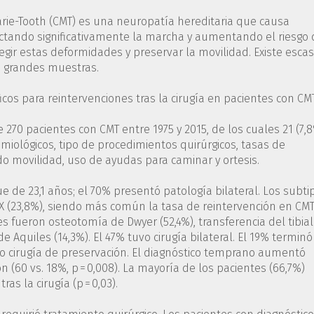
rie-Tooth (CMT) es una neuropatía hereditaria que causa
ectando significativamente la marcha y aumentando el riesgo 
regir estas deformidades y preservar la movilidad. Existe esca
n grandes muestras.
ficos para reintervenciones tras la cirugía en pacientes con CMT
 270 pacientes con CMT entre 1975 y 2015, de los cuales 21 (7,
miológicos, tipo de procedimientos quirúrgicos, tasas de
do movilidad, uso de ayudas para caminar y ortesis.
ue de 23,1 años; el 70% presentó patología bilateral. Los subti
X (23,8%), siendo más común la tasa de reintervención en CM
s fueron osteotomía de Dwyer (52,4%), transferencia del tibial
 Aquiles (14,3%). El 47% tuvo cirugía bilateral. El 19% terminó
o cirugía de preservación. El diagnóstico temprano aumentó
n (60 vs. 18%, p = 0,008). La mayoría de los pacientes (66,7%)
s la cirugía (p = 0,03).