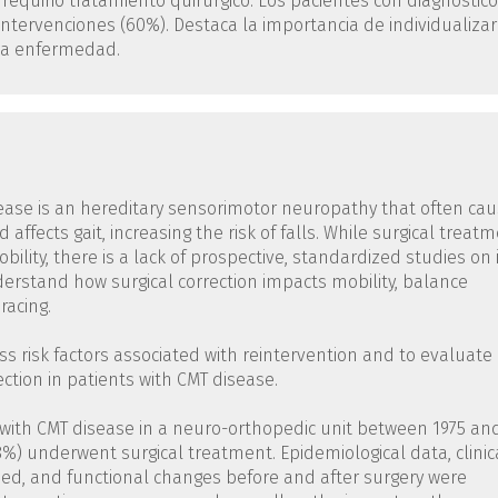
 requirió tratamiento quirúrgico. Los pacientes con diagnóstico
tervenciones (60%). Destaca la importancia de individualizar
 la enfermedad.
sease is an hereditary sensorimotor neuropathy that often ca
 affects gait, increasing the risk of falls. While surgical treat
ility, there is a lack of prospective, standardized studies on 
derstand how surgical correction impacts mobility, balance
racing.
ess risk factors associated with reintervention and to evaluate
ction in patients with CMT disease.
d with CMT disease in a neuro-orthopedic unit between 1975 an
8%) underwent surgical treatment. Epidemiological data, clinic
med, and functional changes before and after surgery were