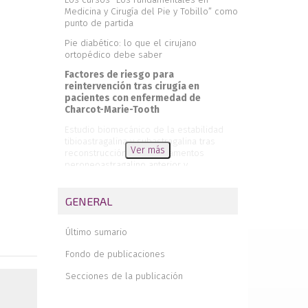
Medicina y Cirugía del Pie y Tobillo” como
punto de partida
Pie diabético: lo que el cirujano
ortopédico debe saber
Factores de riesgo para
reintervención tras cirugía en
pacientes con enfermedad de
Charcot-Marie-Tooth
Estudio biomecánico de la estabilidad
tibioastragalina y subastragalina tras
Ver más
reconstrucción de los ligamentos
peroneoastragalino anterior y
peroneocalcáneo
¿Si te corto los gemelos, te disminuye la
GENERAL
cuchara?
El impacto de la investigación en
Último sumario
artroscopia de tobillo: análisis
bibliométrico de la producción científica
Fondo de publicaciones
(2014-2023)
Secciones de la publicación
Fijación libre de metal de la osteotomía
de Akin mediante sutura transósea
absorbible