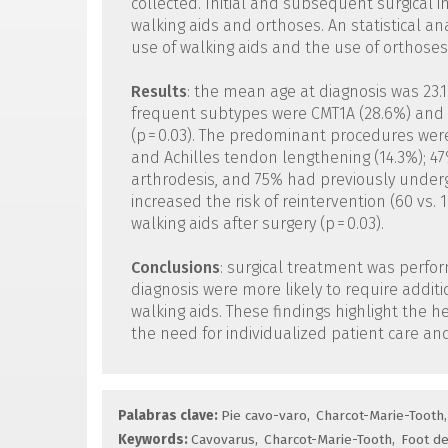
collected. Initial and subsequent surgical 
walking aids and orthoses. An statistical ana
use of walking aids and the use of orthoses
Results
: the mean age at diagnosis was 23.
frequent subtypes were CMT1A (28.6%) and C
(p = 0.03). The predominant procedures were
and Achilles tendon lengthening (14.3%); 47
arthrodesis, and 75% had previously undergon
increased the risk of reintervention (60 vs. 
walking aids after surgery (p = 0.03).
Conclusions
: surgical treatment was perfor
diagnosis were more likely to require addit
walking aids. These findings highlight the 
the need for individualized patient care a
Palabras clave:
Pie cavo-varo
Charcot-Marie-Tooth
Keywords:
Cavovarus
Charcot-Marie-Tooth
Foot de