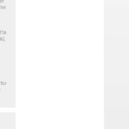
of
the
T1A
%),
 for
e