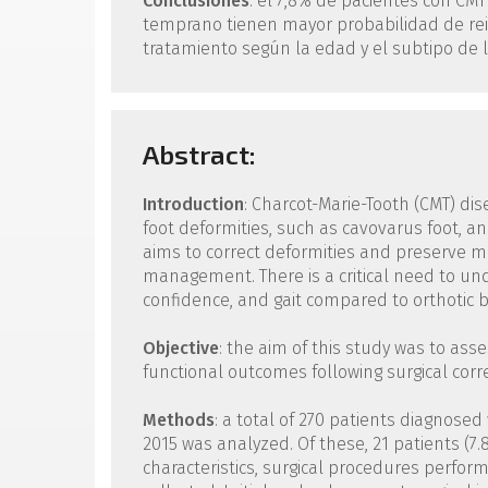
Conclusiones
: el 7,8% de pacientes con CMT
temprano tienen mayor probabilidad de rein
tratamiento según la edad y el subtipo de
Abstract:
Introduction
: Charcot-Marie-Tooth (CMT) di
foot deformities, such as cavovarus foot, and
aims to correct deformities and preserve mob
management. There is a critical need to un
confidence, and gait compared to orthotic b
Objective
: the aim of this study was to ass
functional outcomes following surgical corre
Methods
: a total of 270 patients diagnose
2015 was analyzed. Of these, 21 patients (7.
characteristics, surgical procedures perfor