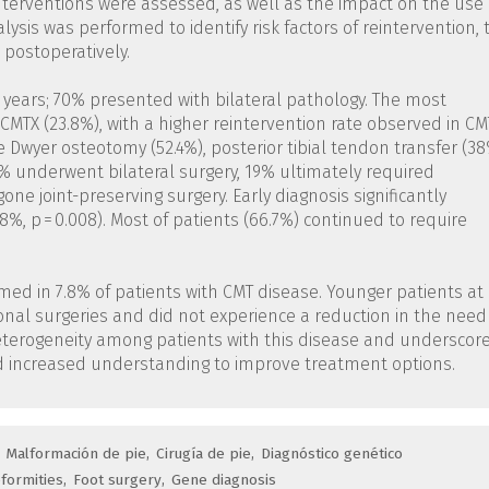
interventions were assessed, as well as the impact on the use 
lysis was performed to identify risk factors of reintervention, 
 postoperatively.
1 years; 70% presented with bilateral pathology. The most
MTX (23.8%), with a higher reintervention rate observed in CM
 Dwyer osteotomy (52.4%), posterior tibial tendon transfer (38
% underwent bilateral surgery, 19% ultimately required
e joint-preserving surgery. Early diagnosis significantly
18%, p = 0.008). Most of patients (66.7%) continued to require
med in 7.8% of patients with CMT disease. Younger patients at
ional surgeries and did not experience a reduction in the need
heterogeneity among patients with this disease and underscor
nd increased understanding to improve treatment options.
Malformación de pie
Cirugía de pie
Diagnóstico genético
formities
Foot surgery
Gene diagnosis