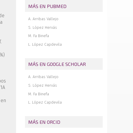
MÁS EN PUBMED
Memoria de la Beca Paragon de estancia
corta en el extranjero 2025. Estancia
de
formativa en el Northwestern Memorial
A. Arribas Vallejo
sa
Hospital de Chicago
S. López Hervás
Revista de revistas
M. Fa Binefa
.
L. López Capdevila
8%)
MÁS EN GOOGLE SCHOLAR
A. Arribas Vallejo
pos
S. López Hervás
T1A
M. Fa Binefa
 en
L. López Capdevila
MÁS EN ORCID