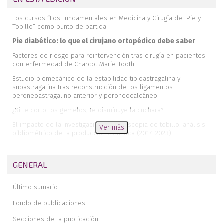
Los cursos “Los Fundamentales en Medicina y Cirugía del Pie y
Tobillo” como punto de partida
Pie diabético: lo que el cirujano ortopédico debe saber
Factores de riesgo para reintervención tras cirugía en pacientes
con enfermedad de Charcot-Marie-Tooth
Estudio biomecánico de la estabilidad tibioastragalina y
subastragalina tras reconstrucción de los ligamentos
peroneoastragalino anterior y peroneocalcáneo
¿Si te corto los gemelos, te disminuye la cuchara?
El impacto de la investigación en artroscopia de tobillo: análisis
Ver más
bibliométrico de la producción científica (2014-2023)
Fijación libre de metal de la osteotomía de Akin mediante sutura
transósea absorbible
GENERAL
Memoria de la Beca Paragon de estancia corta en el extranjero
2025. Estancia formativa en el Northwestern Memorial Hospital de
Último sumario
Chicago
Revista de revistas
Fondo de publicaciones
Secciones de la publicación