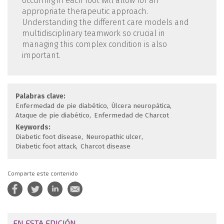
occurring in each foot will allow for an
appropriate therapeutic approach.
Understanding the different care models and
multidisciplinary teamwork so crucial in
managing this complex condition is also
important.
Palabras clave:
Enfermedad de pie diabético
Úlcera neuropática
Ataque de pie diabético
Enfermedad de Charcot
Keywords:
Diabetic foot disease
Neuropathic ulcer
Diabetic foot attack
Charcot disease
Comparte este contenido
EN ESTA EDICIÓN