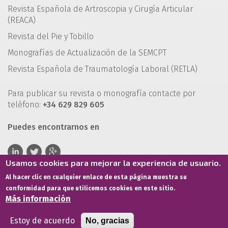
Revista Española de Artroscopia y Cirugía Articular
(REACA)
Revista del Pie y Tobillo
Monografías de Actualización de la SEMCPT
Revista Española de Traumatología Laboral (RETLA)
Para publicar su revista o monografía contacte por
teléfono:
+34 629 829 605
Puedes encontrarnos en
Usamos cookies para mejorar la experiencia de usuario.
Al hacer clic en cualquier enlace de esta página muestra su
conformidad para que utilicemos cookies en este sitio.
Más información
Estoy de acuerdo
No, gracias
Términos de servicio
Política de privacidad
Política de cookies