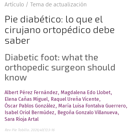
Artículo /
Tema de actualización
Pie diabético: lo que el
cirujano ortopédico debe
saber
Diabetic foot: what the
orthopedic surgeon should
know
Albert Pérez Fernández
Magdalena Edo Llobet
Elena Cañas Miguel
Raquel Ureña Vicente
Óscar Pablos González
María Luisa Fontalva Guerrero
Isabel Oriol Bermúdez
Begoña Gonzalo Villanueva
Sara Rioja Artal
Rev Pie Tobillo. 2026;40(1):3-16