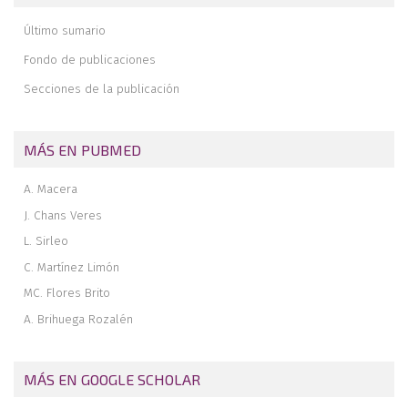
Memoria de la Beca Paragon de estancia corta en el extranjero
2025. Estancia formativa en el Northwestern Memorial Hospital de
Último sumario
Chicago
Revista de revistas
Fondo de publicaciones
Secciones de la publicación
MÁS EN PUBMED
A. Macera
J. Chans Veres
L. Sirleo
C. Martínez Limón
MC. Flores Brito
A. Brihuega Rozalén
MÁS EN GOOGLE SCHOLAR