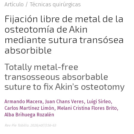
Artículo /
Técnicas quirúrgicas
Fijación libre de metal de la
osteotomía de Akin
mediante sutura transósea
absorbible
Totally metal-free
transosseous absorbable
suture to fix Akin’s osteotomy
Armando Macera
Juan Chans Veres
Luigi Sirleo
Carlos Martínez Limón
Melani Cristina Flores Brito
Alba Brihuega Rozalén
Rev Pie Tobillo. 2026;40(1):56-63