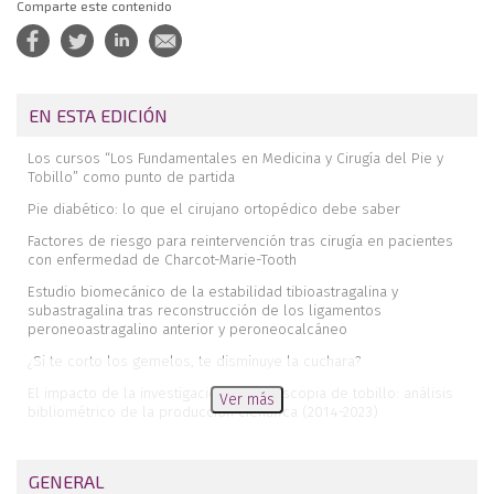
Comparte este contenido
EN ESTA EDICIÓN
Los cursos “Los Fundamentales en Medicina y Cirugía del Pie y
Tobillo” como punto de partida
Pie diabético: lo que el cirujano ortopédico debe saber
Factores de riesgo para reintervención tras cirugía en pacientes
con enfermedad de Charcot-Marie-Tooth
Estudio biomecánico de la estabilidad tibioastragalina y
subastragalina tras reconstrucción de los ligamentos
peroneoastragalino anterior y peroneocalcáneo
¿Si te corto los gemelos, te disminuye la cuchara?
El impacto de la investigación en artroscopia de tobillo: análisis
Ver más
bibliométrico de la producción científica (2014-2023)
Fijación libre de metal de la osteotomía de Akin mediante
sutura transósea absorbible
GENERAL