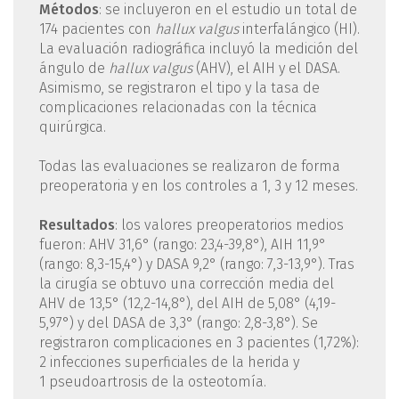
Métodos
: se incluyeron en el estudio un total de
174 pacientes con
hallux
valgus
interfalángico (HI).
La evaluación radiográfica incluyó la medición del
ángulo de
hallux
valgus
(AHV), el AIH y el DASA.
Asimismo, se registraron el tipo y la tasa de
complicaciones relacionadas con la técnica
quirúrgica.
Todas las evaluaciones se realizaron de forma
preoperatoria y en los controles a 1, 3 y 12 meses.
Resultados
: los valores preoperatorios medios
fueron: AHV 31,6° (rango: 23,4-39,8°), AIH 11,9°
(rango: 8,3-15,4°) y DASA 9,2° (rango: 7,3-13,9°). Tras
la cirugía se obtuvo una corrección media del
AHV de 13,5° (12,2-14,8°), del AIH de 5,08° (4,19-
5,97°) y del DASA de 3,3° (rango: 2,8-3,8°). Se
registraron complicaciones en 3 pacientes (1,72%):
2 infecciones superficiales de la herida y
1 pseudoartrosis de la osteotomía.