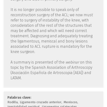
It is no longer possible to speak only of
reconstruction surgery of the ACL; we now must
refer to surgery of instability of the knee, with
consideration of the rest of the structures that
may be affected and which will need correct
treatment. Diagnosing and adequately treating
the ligamentous, meniscal and bony lesions
associated to ACL rupture is mandatory for the
knee surgeon.
A summary is presented of the
webinar
on this
topic by the Spanish Association of Arthroscopy
(Asociación Española de Artroscopia [AEA]) and
LATAM.
Palabras clave:
Rodilla
Ligamento cruzado anterior
Meniscos
Inestabilidad residual
Ligamentos colaterales