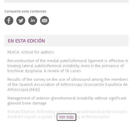
Comparte este contenido
EN ESTA EDICIÓN
REACA: school for authors
Reconstruction of the medial patellofemoral ligament is effective in
treating lateral patellofemoral instability, even in the presence of
trochlear dysplasia. A review of 18 cases
Results of the survey on the use of ultrasound among the members
of the Spanish Association of Arthroscopy (Asociación Española de
Artroscopia [AEA])
Management of anterior glenohumeral instability without significant
glenoid bone damage
Rehabilitation following anterior capsulolabral arthroscopic
Bankart repair: a guide for the young arthroscopist
Ver más
Diagnosis and management of injuries of the anterior cruciate
ligament in skeletally immature patients. A narrative review