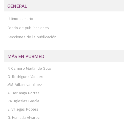
GENERAL
Residual instability after reconstruction surgery of the anterior
cruciate ligament. What are we missing?
Último sumario
Posterolateral instability of the knee following osteochondral
fracture including the femoral insertion of the popliteus tendon. A
Fondo de publicaciones
case report
Secciones de la publicación
Meso-type long portion of the biceps: normal anatomical variant
Instructions for authors (Apr. 2021)
MÁS EN PUBMED
P. Carnero Martín de Soto
G. Rodríguez Vaquero
MM. Villanova López
A. Berlanga Porras
RA. Iglesias García
E. Villegas Robles
G. Humada Álvarez