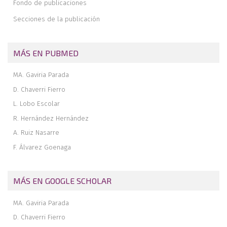
Fondo de publicaciones
metatarsofalángica”
Secciones de la publicación
Memoria de la estancia formativa en la Unidad de Cirugía de Pie y
Tobillo del Hospital Universitario Virgen del Rocío de Sevilla
Revista de revistas
MÁS EN PUBMED
MA. Gaviria Parada
D. Chaverri Fierro
L. Lobo Escolar
R. Hernández Hernández
A. Ruiz Nasarre
F. Álvarez Goenaga
MÁS EN GOOGLE SCHOLAR
MA. Gaviria Parada
D. Chaverri Fierro