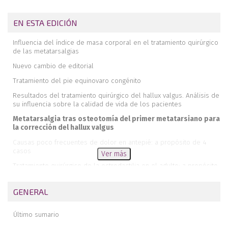
EN ESTA EDICIÓN
Influencia del índice de masa corporal en el tratamiento quirúrgico
de las metatarsalgias
Nuevo cambio de editorial
Tratamiento del pie equinovaro congénito
Resultados del tratamiento quirúrgico del hallux valgus. Análisis de
su influencia sobre la calidad de vida de los pacientes
Metatarsalgia tras osteotomía del primer metatarsiano para
la corrección del hallux valgus
Causas poco frecuentes de dolor en antepié: a propósito de 4
casos
Ver más
Tratamiento quirúrgico de la ectrodactilia en el adulto: a propósito
de un caso
Pseudoartrosis de osteotomía de Japas. A propósito de un caso
GENERAL
Artrodesis percutánea de la primera articulación
metatarsofalángica. Nota técnica
Último sumario
Comentario a “Artrodesis percutánea de la primera articulación