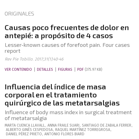
ORIGINALES
Causas poco frecuentes de dolor en
antepié: a propósito de 4 casos
Lesser-known causes of forefoot pain. Four cases
report
Rev Pie Tobillo. 2017;31(1):40-46
VER CONTENIDO
DETALLES
FIGURAS
PDF
(375.97 KB)
Influencia del índice de masa
corporal en el tratamiento
quirúrgico de las metatarsalgias
Influence of body mass index in surgical treatment
of metatarsalgia
MARTA
CUENCA LLAVALL
,
ANNA
FRAILE SUARI
,
SANTIAGO
DE ZABALA FERRER
,
ALBERTO
GINÉS CESPEDOSA
,
RAQUEL
MARTÍNEZ TORREGROSA
,
DANIEL
PÉREZ PRIETO
,
ANTONIO
FLORES BIARD