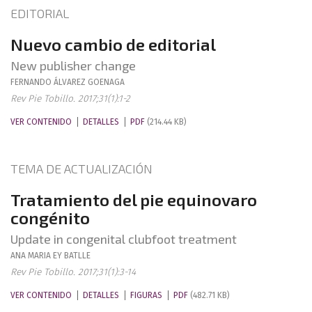
EDITORIAL
Nuevo cambio de editorial
New publisher change
FERNANDO
ÁLVAREZ GOENAGA
Rev Pie Tobillo. 2017;31(1):1-2
VER CONTENIDO
DETALLES
PDF
(214.44 KB)
TEMA DE ACTUALIZACIÓN
Tratamiento del pie equinovaro
congénito
Update in congenital clubfoot treatment
ANA MARIA
EY BATLLE
Rev Pie Tobillo. 2017;31(1):3-14
VER CONTENIDO
DETALLES
FIGURAS
PDF
(482.71 KB)