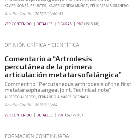
XAVIER
GONZÁLEZ USTES
,
XAVIER
CONESA MUÑOZ
,
FÉLIX
PARALS GRANERO
Rev Pie Tobillo. 2017;31(1):60-63
VER CONTENIDO
DETALLES
FIGURAS
PDF
(351.5 KB)
OPINIÓN CRÍTICA Y CIENTÍFICA
Comentario a “Artrodesis
percutánea de la primera
articulación metatarsofalángica”
Comment to “Percutaneous arthrodesis of the first
metatarsophalangeal joint. Technical note”
ALBERTO
ALBERTO
,
FERNANDO
ÁLVAREZ GOENAGA
Rev Pie Tobillo. 2017;31(1):64
VER CONTENIDO
DETALLES
PDF
(243.79 KB)
FORMACIÓN CONTINUADA