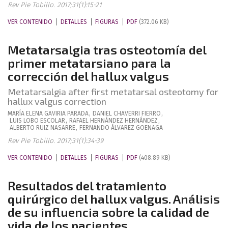
Rev Pie Tobillo. 2017;31(1):15-21
VER CONTENIDO
DETALLES
FIGURAS
PDF
(372.06 KB)
Metatarsalgia tras osteotomía del
primer metatarsiano para la
corrección del hallux valgus
Metatarsalgia after first metatarsal osteotomy for
hallux valgus correction
MARÍA ELENA
GAVIRIA PARADA
,
DANIEL
CHAVERRI FIERRO
,
LUIS
LOBO ESCOLAR
,
RAFAEL
HERNÁNDEZ HERNÁNDEZ
,
ALBERTO
RUIZ NASARRE
,
FERNANDO
ÁLVAREZ GOENAGA
Rev Pie Tobillo. 2017;31(1):34-39
VER CONTENIDO
DETALLES
FIGURAS
PDF
(408.89 KB)
Resultados del tratamiento
quirúrgico del hallux valgus. Análisis
de su influencia sobre la calidad de
vida de los pacientes