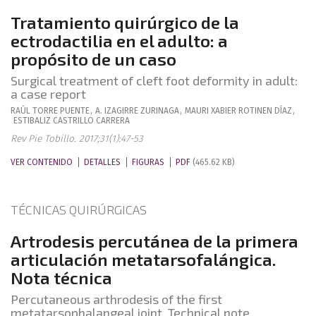
Tratamiento quirúrgico de la
ectrodactilia en el adulto: a
propósito de un caso
Surgical treatment of cleft foot deformity in adult:
a case report
RAÚL
TORRE PUENTE
,
A.
IZAGIRRE ZURINAGA
,
MAURI XABIER
ROTINEN DÍAZ
,
ESTIBALIZ
CASTRILLO CARRERA
Rev Pie Tobillo. 2017;31(1):47-53
VER CONTENIDO
DETALLES
FIGURAS
PDF
(465.62 KB)
TÉCNICAS QUIRÚRGICAS
Artrodesis percutánea de la primera
articulación metatarsofalángica.
Nota técnica
Percutaneous arthrodesis of the first
metatarsophalangeal joint. Technical note