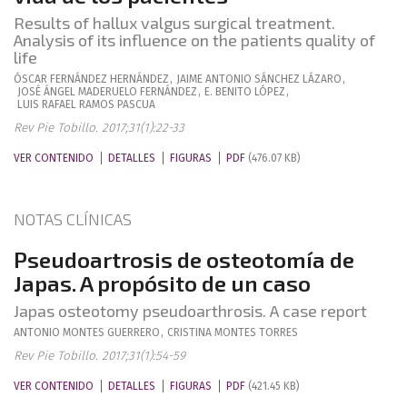
Results of hallux valgus surgical treatment.
Analysis of its influence on the patients quality of
life
ÓSCAR
FERNÁNDEZ HERNÁNDEZ
,
JAIME ANTONIO
SÁNCHEZ LÁZARO
,
JOSÉ ÁNGEL
MADERUELO FERNÁNDEZ
,
E.
BENITO LÓPEZ
,
LUIS RAFAEL
RAMOS PASCUA
Rev Pie Tobillo. 2017;31(1):22-33
VER CONTENIDO
DETALLES
FIGURAS
PDF
(476.07 KB)
NOTAS CLÍNICAS
Pseudoartrosis de osteotomía de
Japas. A propósito de un caso
Japas osteotomy pseudoarthrosis. A case report
ANTONIO
MONTES GUERRERO
,
CRISTINA
MONTES TORRES
Rev Pie Tobillo. 2017;31(1):54-59
VER CONTENIDO
DETALLES
FIGURAS
PDF
(421.45 KB)