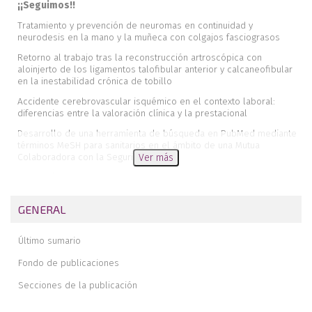
¡¡Seguimos!!
Tratamiento y prevención de neuromas en continuidad y
neurodesis en la mano y la muñeca con colgajos fasciograsos
Retorno al trabajo tras la reconstrucción artroscópica con
aloinjerto de los ligamentos talofibular anterior y calcaneofibular
en la inestabilidad crónica de tobillo
Accidente cerebrovascular isquémico en el contexto laboral:
diferencias entre la valoración clínica y la prestacional
Desarrollo de una herramienta de búsqueda en PubMed mediante
términos MeSH para sanitarios en el ámbito de una Mutua
Colaboradora con la Seguridad Social
Ver más
Rol del fisioterapeuta en el entrenamiento con exoesqueleto en
pacientes con lesión medular: experiencia piloto hospitalaria
GENERAL
Análisis epidemiológico de mordeduras atendidas en una mutua
de accidentes de trabajo
Último sumario
Corazón de mimbre, cuerpo de titanio: deformación plástica de
90° sin rotura en una placa volar bloqueada de radio distal
Fondo de publicaciones
Osteosíntesis esternal mínimamente invasiva: fijación con placa y
Secciones de la publicación
tornillos autoperforantes