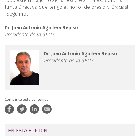
Todo este trabajo no sería posible sin la extraordinaria
Junta Directiva que tengo el honor de presidir. ¡Gracias!
¡¡Seguimos!!
Dr. Juan Antonio Aguilera Repiso
Presidente de la SETLA
retla.09117.fs2606011-
Dr. Juan Antonio Aguilera Repiso
.
Presidente de la SETLA
figura1.png
Comparte este contenido
EN ESTA EDICIÓN