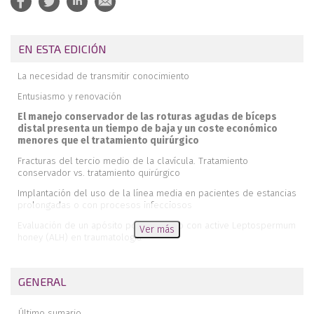
EN ESTA EDICIÓN
La necesidad de transmitir conocimiento
Entusiasmo y renovación
El manejo conservador de las roturas agudas de bíceps
distal presenta un tiempo de baja y un coste económico
menores que el tratamiento quirúrgico
Fracturas del tercio medio de la clavícula. Tratamiento
conservador vs. tratamiento quirúrgico
Implantación del uso de la línea media en pacientes de estancias
prolongadas o con procesos infecciosos
Evaluación de un apósito posquirúrgico con active Leptospermum
Ver más
honey (ALH) en traumatología
Aproximación al impacto económico, sanitario y sociolaboral de
las amputaciones de dedos de la mano
GENERAL
Utilidad de los registros objetivos en la adherencia al tratamiento
fisioterapéutico, a propósito de un caso
Último sumario