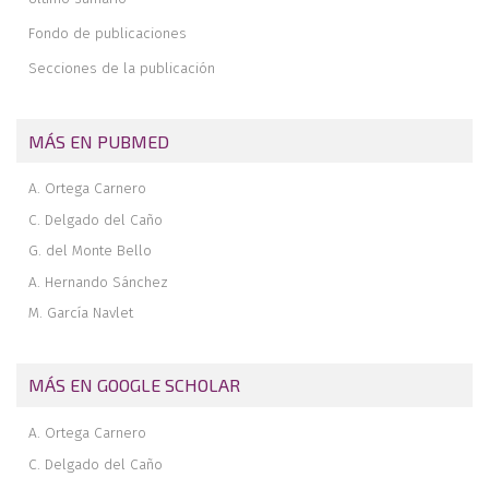
Osteomielitis de fémur: amputación vs. preservación de la
extremidad
Fondo de publicaciones
Inestabilidad del extensor carpi ulnaris como causa poco
Secciones de la publicación
frecuente de dolor cubital de muñeca
Normas para el envío de casos clínicos para el I Concurso SETLA
de Casos Clínicos para Residentes de Traumatología
MÁS EN PUBMED
Normas para el envío de casos clínicos para el I Concurso SETLA
de Casos Clínicos de Patología Laboral para Médicos Asistenciales
A. Ortega Carnero
C. Delgado del Caño
G. del Monte Bello
A. Hernando Sánchez
M. García Navlet
MÁS EN GOOGLE SCHOLAR
A. Ortega Carnero
C. Delgado del Caño