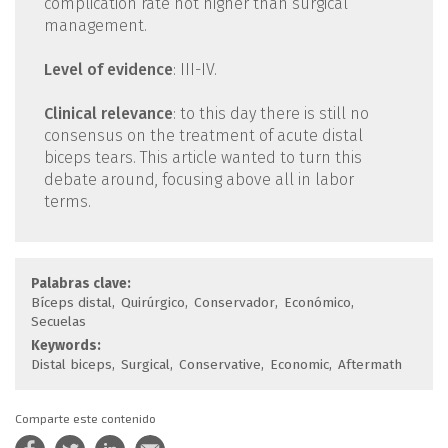
complication rate not higher than surgical
management.
Level of evidence
: III-IV.
Clinical relevance
: to this day there is still no
consensus on the treatment of acute distal
biceps tears. This article wanted to turn this
debate around, focusing above all in labor
terms.
Palabras clave:
Bíceps distal
Quirúrgico
Conservador
Económico
Secuelas
Keywords:
Distal biceps
Surgical
Conservative
Economic
Aftermath
Comparte este contenido