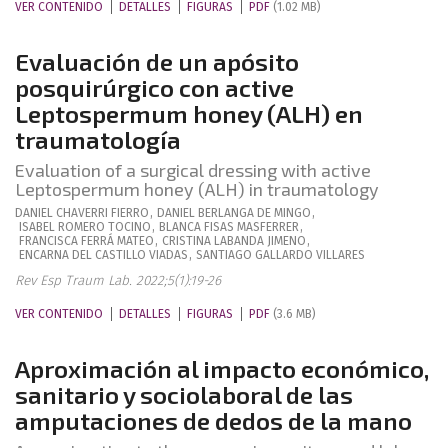
VER CONTENIDO
DETALLES
FIGURAS
PDF
(1.02 MB)
Evaluación de un apósito
posquirúrgico con active
Leptospermum honey (ALH) en
traumatología
Evaluation of a surgical dressing with active
Leptospermum honey (ALH) in traumatology
DANIEL
CHAVERRI FIERRO
,
DANIEL
BERLANGA DE MINGO
,
ISABEL
ROMERO TOCINO
,
BLANCA
FISAS MASFERRER
,
FRANCISCA
FERRÁ MATEO
,
CRISTINA
LABANDA JIMENO
,
ENCARNA
DEL CASTILLO VIADAS
,
SANTIAGO
GALLARDO VILLARES
Rev Esp Traum Lab. 2022;5(1):19-26
VER CONTENIDO
DETALLES
FIGURAS
PDF
(3.6 MB)
Aproximación al impacto económico,
sanitario y sociolaboral de las
amputaciones de dedos de la mano