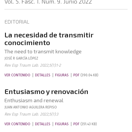
Vol. 5. Fasc. 1. Núm. 9. Junio 2022
EDITORIAL
La necesidad de transmitir
conocimiento
The need to transmit knowledge
JOSÉ R
GARCÍA LÓPEZ
Rev Esp Traum Lab. 2022;5(1):1-2
VER CONTENIDO
DETALLES
FIGURAS
PDF
(390.04 KB)
Entusiasmo y renovación
Enthusiasm and renewal
JUAN ANTONIO
AGUILERA REPISO
Rev Esp Traum Lab. 2022;5(1):3
VER CONTENIDO
DETALLES
FIGURAS
PDF
(351.43 KB)