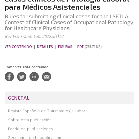
para Médicos Asistenciales
Rules for submitting clinical cases for the I SETLA
Contest of Clinical Cases of Occupational Pathology
for Healthcare Physicians
Rev Esp Traum Lab. 2022;5(1):52
VER CONTENIDO
DETALLES
FIGURAS
PDF
(735.71 KB)
Comparte este contenido
GENERAL
Revista Española de Traumatología Laboral
Sobre esta publicación
Fondo de publicaciones
Secciones de la publicación