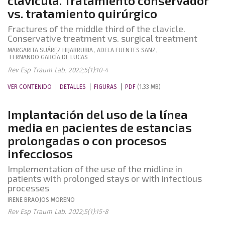
clavícula. Tratamiento conservador
vs. tratamiento quirúrgico
Fractures of the middle third of the clavicle.
Conservative treatment vs. surgical treatment
MARGARITA
SUÁREZ HIJARRUBIA
,
ADELA
FUENTES SANZ
,
FERNANDO
GARCÍA DE LUCAS
Rev Esp Traum Lab. 2022;5(1):10-4
VER CONTENIDO
DETALLES
FIGURAS
PDF
(1.33 MB)
Implantación del uso de la línea
media en pacientes de estancias
prolongadas o con procesos
infecciosos
Implementation of the use of the midline in
patients with prolonged stays or with infectious
processes
IRENE
BRAOJOS MORENO
Rev Esp Traum Lab. 2022;5(1):15-8