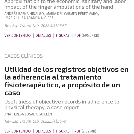
Approximation to the economic, sanitary and labor
impact of the finger amputations of the hand
ANDRÉS
BAENA HIDALGO
,
MARÍA DEL CARMEN
PÉREZ VARO
,
MARÍA LUISA
ARANDA ALGÍBEZ
Rev Esp Traum Lab. 2022;5(1):27-35
VER CONTENIDO
DETALLES
FIGURAS
PDF
(695.57 KB)
CASOS CLÍNICOS
Utilidad de los registros objetivos en
la adherencia al tratamiento
fisioterapéutico, a propósito de un
caso
Usefulness of objective records in adherence to
physical therapy, a case report
ANA TERESA
LOSADA GUILLÉN
Rev Esp Traum Lab. 2022;5(1):36-41
VER CONTENIDO
DETALLES
FIGURAS
PDF
(2.02 MB)