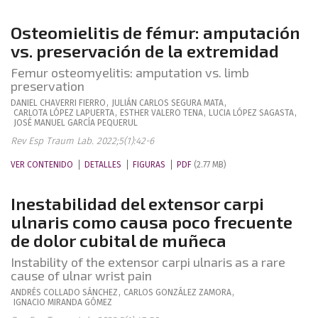
Osteomielitis de fémur: amputación
vs. preservación de la extremidad
Femur osteomyelitis: amputation vs. limb
preservation
DANIEL
CHAVERRI FIERRO
,
JULIÁN CARLOS
SEGURA MATA
,
CARLOTA
LÓPEZ LAPUERTA
,
ESTHER
VALERO TENA
,
LUCIA
LÓPEZ SAGASTA
,
JOSÉ MANUEL
GARCÍA PEQUERUL
Rev Esp Traum Lab. 2022;5(1):42-6
VER CONTENIDO
DETALLES
FIGURAS
PDF
(2.77 MB)
Inestabilidad del extensor carpi
ulnaris como causa poco frecuente
de dolor cubital de muñeca
Instability of the extensor carpi ulnaris as a rare
cause of ulnar wrist pain
ANDRÉS
COLLADO SÁNCHEZ
,
CARLOS
GONZÁLEZ ZAMORA
,
IGNACIO
MIRANDA GÓMEZ