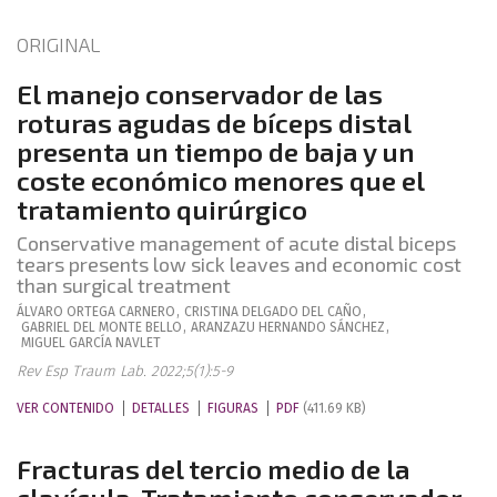
ORIGINAL
El manejo conservador de las
roturas agudas de bíceps distal
presenta un tiempo de baja y un
coste económico menores que el
tratamiento quirúrgico
Conservative management of acute distal biceps
tears presents low sick leaves and economic cost
than surgical treatment
ÁLVARO
ORTEGA CARNERO
,
CRISTINA
DELGADO DEL CAÑO
,
GABRIEL
DEL MONTE BELLO
,
ARANZAZU
HERNANDO SÁNCHEZ
,
MIGUEL
GARCÍA NAVLET
Rev Esp Traum Lab. 2022;5(1):5-9
VER CONTENIDO
DETALLES
FIGURAS
PDF
(411.69 KB)
Fracturas del tercio medio de la