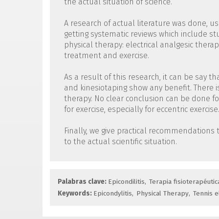
the actual situation of science.
A research of actual literature was done, u
getting systematic reviews which include stud
physical therapy: electrical analgesic thera
treatment and exercise.
As a result of this research, it can be say th
and kinesiotaping show any benefit. There 
therapy. No clear conclusion can be done f
for exercise, especially for eccentric exercise
Finally, we give practical recommendations t
to the actual scientific situation.
Palabras clave:
Epicondilitis
Terapia fisioterapéutic
Keywords:
Epicondylitis
Physical Therapy
Tennis 