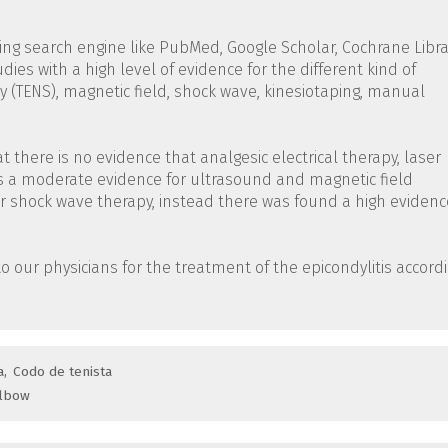
sing search engine like PubMed, Google Scholar, Cochrane Libra
ies with a high level of evidence for the different kind of
py (TENS), magnetic field, shock wave, kinesiotaping, manual
at there is no evidence that analgesic electrical therapy, laser
is a moderate evidence for ultrasound and magnetic field
or shock wave therapy, instead there was found a high evidenc
.
o our physicians for the treatment of the epicondylitis accord
a
Codo de tenista
elbow