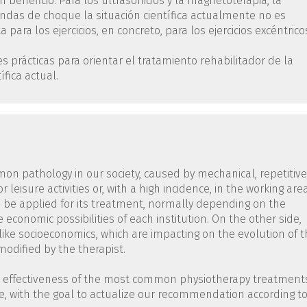
beneficio. Para los ultrasonidos y la magnetoterapia, la
ondas de choque la situación científica actualmente no es
para los ejercicios, en concreto, para los ejercicios excéntrico
 prácticas para orientar el tratamiento rehabilitador de la
ífica actual.
mmon pathology in our society, caused by mechanical, repetitive
eisure activities or, with a high incidence, in the working area
 be applied for its treatment, normally depending on the
 economic possibilities of each institution. On the other side,
 like socioeconomics, which are impacting on the evolution of 
modified by the therapist.
 the effectiveness of the most common physiotherapy treatment
, with the goal to actualize our recommendation according t