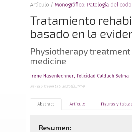
Artículo /
Monográfico: Patología del codo
Tratamiento rehabil
basado en la eviden
Physiotherapy treatment 
medicine
Irene Hasenlechner
Felicidad Calduch Selma
Rev Esp Traum Lab. 2021;4(2):171-9
Abstract
Artículo
Figuras y tabla
Resumen: