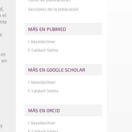
científica
d,
Secciones de la publicación
Fractura aislada de coronoides asociada
n el
a inestabilidad rotatoria posteromedial. A
propósito de un caso
nte
MÁS EN PUBMED
Reconstrucción del tendón del bíceps
on
distal con aloinjerto de cadáver
I. Hasenlechner
Degloving completo del miembro
superior izquierdo. Caso ilustrado
F. Calduch Selma
dos
a en
MÁS EN GOOGLE SCHOLAR
I. Hasenlechner
F. Calduch Selma
MÁS EN ORCID
I. Hasenlechner
 y
F. Calduch Selma