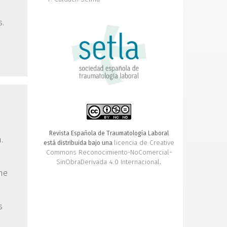
s.
Revista Española de Traumatología Laboral
.
licencia de Creative
está distribuida bajo una
Commons Reconocimiento-NoComercial-
SinObraDerivada 4.0 Internacional
.
the
s
o