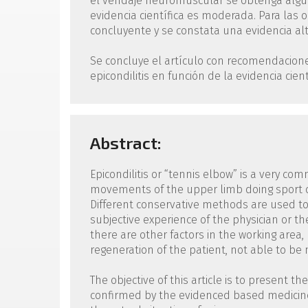
el vendaje neuromuscular se obtenga algún 
evidencia científica es moderada. Para las 
concluyente y se constata una evidencia alta 
Se concluye el artículo con recomendaciones
epicondilitis en función de la evidencia cient
Abstract:
Epicondilitis or “tennis elbow” is a very co
movements of the upper limb doing sport or l
Different conservative methods are used to
subjective experience of the physician or the
there are other factors in the working area,
regeneration of the patient, not able to be 
The objective of this article is to present
confirmed by the evidenced based medicine