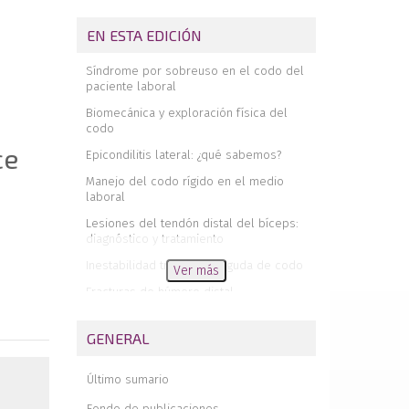
EN ESTA EDICIÓN
Síndrome por sobreuso en el codo del
paciente laboral
Biomecánica y exploración física del
codo
ce
Epicondilitis lateral: ¿qué sabemos?
Manejo del codo rígido en el medio
laboral
Lesiones del tendón distal del bíceps:
diagnóstico y tratamiento
Inestabilidad traumática aguda de codo
Ver más
Fracturas de húmero distal
Fracturas del extremo proximal de cúbito
y radio
GENERAL
Neuropatías compresivas del codo
Último sumario
Tratamiento rehabilitador de la
epicondilitis basado en la evidencia
Fondo de publicaciones