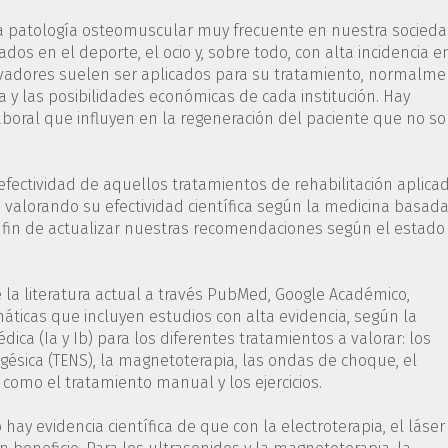
 una patología osteomuscular muy frecuente en nuestra socieda
os en el deporte, el ocio y, sobre todo, con alta incidencia e
vadores suelen ser aplicados para su tratamiento, normalme
a y las posibilidades económicas de cada institución. Hay
boral que influyen en la regeneración del paciente que no s
 efectividad de aquellos tratamientos de rehabilitación aplica
valorando su efectividad científica según la medicina basad
el fin de actualizar nuestras recomendaciones según el estado
 la literatura actual a través PubMed, Google Académico,
máticas que incluyen estudios con alta evidencia, según la
dica (Ia y Ib) para los diferentes tratamientos a valorar: los
algésica (TENS), la magnetoterapia, las ondas de choque, el
í como el tratamiento manual y los ejercicios.
o hay evidencia científica de que con la electroterapia, el láser