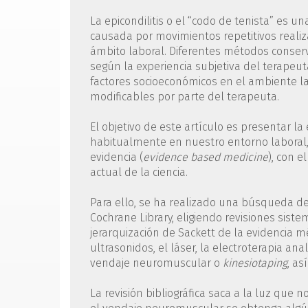
La epicondilitis o el “codo de tenista” es
causada por movimientos repetitivos realizad
ámbito laboral. Diferentes métodos conser
según la experiencia subjetiva del terapeut
factores socioeconómicos en el ambiente la
modificables por parte del terapeuta.
El objetivo de este artículo es presentar la
habitualmente en nuestro entorno laboral, 
evidencia (
evidence based medicine
), con 
actual de la ciencia.
Para ello, se ha realizado una búsqueda de
Cochrane Library, eligiendo revisiones siste
jerarquización de Sackett de la evidencia mé
ultrasonidos, el láser, la electroterapia an
vendaje neuromuscular o
kinesiotaping
, as
La revisión bibliográfica saca a la luz que n