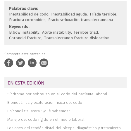
Palabras clave:
Inestabilidad de codo
Inestabilidad aguda
Tríada terrible
Fractura coronoides
Fractura-luxación transolecraneana
Keywords:
Elbow instability
Acute instability
Terrible triad
Coronoid fracture
Transolecranon fracture dislocation
Comparte este contenido
EN ESTA EDICIÓN
Síndrome por sobreuso en el codo del paciente laboral
Biomecánica y exploración física del codo
Epicondilitis lateral: ¿qué sabemos?
Manejo del codo rígido en el medio laboral
Lesiones del tendón distal del bíceps: diagnóstico y tratamiento