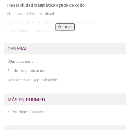
Inestabilidad traumática aguda de codo
Fracturas de húmero distal
Fracturas del extremo proximal de cúbito y radio
Ver más
Neuropatías compresivas del codo
Tratamiento rehabilitador de la epicondilitis basado en la evidencia
científica
GENERAL
Fractura aislada de coronoides asociada a inestabilidad rotatoria
posteromedial. A propósito de un caso
Último sumario
Reconstrucción del tendón del bíceps distal con aloinjerto de
cadáver
Fondo de publicaciones
Degloving completo del miembro superior izquierdo. Caso
Secciones de la publicación
ilustrado
MÁS EN PUBMED
K. Rodríguez Bascones