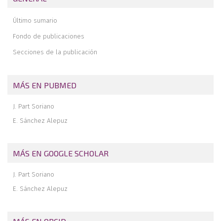
Fractura aislada de coronoides asociada a inestabilidad rotatoria
posteromedial. A propósito de un caso
Último sumario
Reconstrucción del tendón del bíceps distal con aloinjerto de
cadáver
Fondo de publicaciones
Degloving completo del miembro superior izquierdo. Caso
Secciones de la publicación
ilustrado
MÁS EN PUBMED
J. Part Soriano
E. Sánchez Alepuz
MÁS EN GOOGLE SCHOLAR
J. Part Soriano
E. Sánchez Alepuz