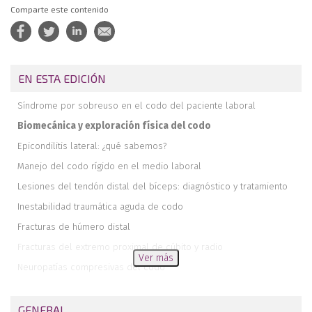
Comparte este contenido
EN ESTA EDICIÓN
Síndrome por sobreuso en el codo del paciente laboral
Biomecánica y exploración física del codo
Epicondilitis lateral: ¿qué sabemos?
Manejo del codo rígido en el medio laboral
Lesiones del tendón distal del bíceps: diagnóstico y tratamiento
Inestabilidad traumática aguda de codo
Fracturas de húmero distal
Fracturas del extremo proximal de cúbito y radio
Ver más
Neuropatías compresivas del codo
Tratamiento rehabilitador de la epicondilitis basado en la evidencia
científica
GENERAL