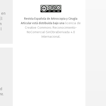
s en
El
Revista Española de Artroscopia y Cirugía
licencia de
Articular está distribuida bajo una
en
Creative Commons Reconocimiento-
l
NoComercial-SinObraDerivada 4.0
Internacional
.
ed
re.