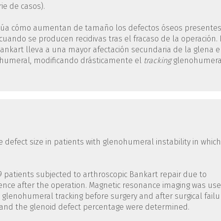
rie de casos).
valúa cómo aumentan de tamaño los defectos óseos presente
uando se producen recidivas tras el fracaso de la operación. 
Bankart lleva a una mayor afectación secundaria de la glena 
 humeral, modificando drásticamente el
tracking
glenohumera
e defect size in patients with glenohumeral instability in which
9 patients subjected to arthroscopic Bankart repair due to
rrence after the operation. Magnetic resonance imaging was us
 glenohumeral tracking before surgery and after surgical failu
n and the glenoid defect percentage were determined.