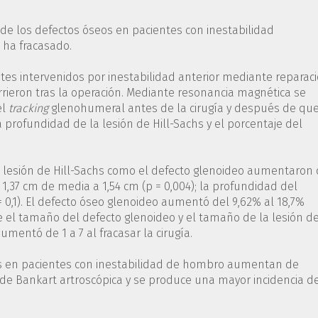
 de los defectos óseos en pacientes con inestabilidad
 ha fracasado.
ntes intervenidos por inestabilidad anterior mediante reparac
rrieron tras la operación. Mediante resonancia magnética se
el
tracking
glenohumeral antes de la cirugía y después de qu
 profundidad de la lesión de Hill-Sachs y el porcentaje del
o la lesión de Hill-Sachs como el defecto glenoideo aumentaron
1,37 cm de media a 1,54 cm (p = 0,004); la profundidad del
 0,1). El defecto óseo glenoideo aumentó del 9,62% al 18,7%
re el tamaño del defecto glenoideo y el tamaño de la lesión d
umentó de 1 a 7 al fracasar la cirugía.
es en pacientes con inestabilidad de hombro aumentan de
n de Bankart artroscópica y se produce una mayor incidencia d