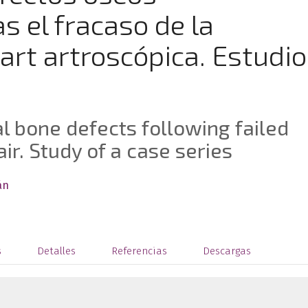
s el fracaso de la
art artroscópica. Estudio
l bone defects following failed
ir. Study of a case series
án
s
Detalles
Referencias
Descargas