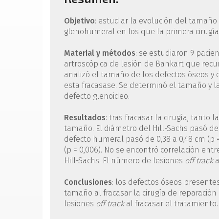
Objetivo
: estudiar la evolución del tamaño
glenohumeral en los que la primera cirugía
Material y métodos
: se estudiaron 9 pacie
artroscópica de lesión de Bankart que recu
analizó el tamaño de los defectos óseos y 
esta fracasase. Se determinó el tamaño y la
defecto glenoideo.
Resultados
: tras fracasar la cirugía, tant
tamaño. El diámetro del Hill-Sachs pasó de 
defecto humeral pasó de 0,38 a 0,48 cm (p =
(p = 0,006). No se encontró correlación ent
Hill-Sachs. El número de lesiones
off track
a
Conclusiones
: los defectos óseos present
tamaño al fracasar la cirugía de reparació
lesiones
off track
al fracasar el tratamiento.