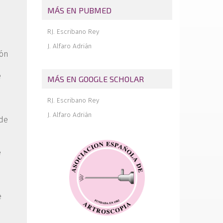
MÁS EN PUBMED
La artrofibrosis mirándose al espejo
RJ. Escribano Rey
J. Alfaro Adrián
ión
e
MÁS EN GOOGLE SCHOLAR
RJ. Escribano Rey
J. Alfaro Adrián
 de
e
e