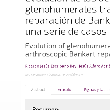
glenohumerales tra
reparación de Bank
una serie de casos
Evolution of glenohumera
arthroscopic Bankart repa
Ricardo Jesús Escribano Rey
Jesús Alfaro Adri
Rev Esp Artrosc Cir Articul. 2022;29(3):183-9
Abstract
Artículo
Figuras y tabla
Resumen: