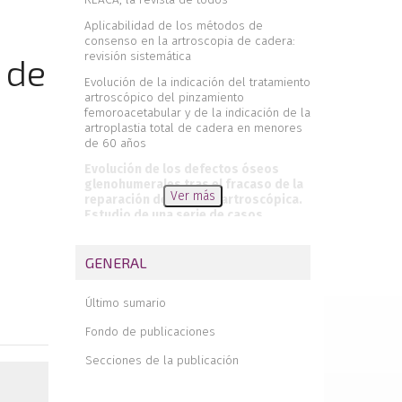
Aplicabilidad de los métodos de
consenso en la artroscopia de cadera:
revisión sistemática
 de
Evolución de la indicación del tratamiento
artroscópico del pinzamiento
femoroacetabular y de la indicación de la
artroplastia total de cadera en menores
de 60 años
Evolución de los defectos óseos
glenohumerales tras el fracaso de la
Ver más
reparación de Bankart artroscópica.
Estudio de una serie de casos
Artículos destacados para el tratamiento
quirúrgico de la inestabilidad lateral de
GENERAL
tobillo
Inestabilidad posterolateral de codo con
Último sumario
defecto osteocondral en el capitellum ,
¿cómo afrontar esta asociación?
Fondo de publicaciones
Tratamiento artroscópico de un
Secciones de la publicación
osteocondroma femoral como causa de
choque femoroacetabular. A propósito
de un caso