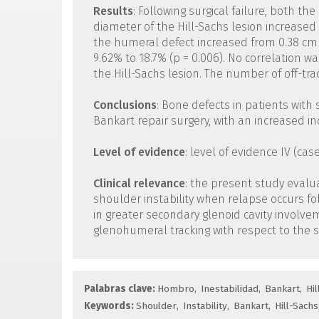
Results
: Following surgical failure, both th
diameter of the Hill-Sachs lesion increased 
the humeral defect increased from 0.38 cm t
9.62% to 18.7% (p = 0.006). No correlation w
the Hill-Sachs lesion. The number of off-trac
Conclusions
: Bone defects in patients with s
Bankart repair surgery, with an increased in
Level of evidence
: level of evidence IV (case
Clinical relevance
: the present study evalua
shoulder instability when relapse occurs fol
in greater secondary glenoid cavity involv
glenohumeral tracking with respect to the si
Palabras clave:
Hombro
Inestabilidad
Bankart
Hi
Keywords:
Shoulder
Instability
Bankart
Hill-Sachs