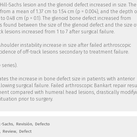
e Hill-Sachs lesion and the glenoid defect increased in size. The
from a mean of 1.37 cm to 1.54 cm (p = 0.004), and the depth o
o 0.48 cm (p = 0.1). The glenoid bone defect increased from
as found between the size of the glenoid defect and the size o
k lesions increased from 1 to 7 after surgical failure.
houlder instability increase in size after failed arthroscopic
cidence of off-track lesions secondary to treatment failure.
 series).
tes the increase in bone defect size in patients with anterior
lowing surgical failure. Failed arthroscopic Bankart repair resu
ement compared with humeral head lesions, drastically modifyi
tuation prior to surgery.
ll-Sachs
Revisión
Defecto
Review
Defect