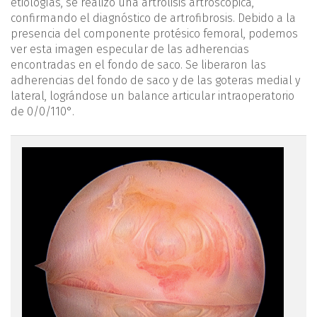
etiologías, se realizó una artrólisis artroscópica,
confirmando el diagnóstico de artrofibrosis. Debido a la
presencia del componente protésico femoral, podemos
ver esta imagen especular de las adherencias
encontradas en el fondo de saco. Se liberaron las
adherencias del fondo de saco y de las goteras medial y
lateral, lográndose un balance articular intraoperatorio
de 0/0/110°.
reaca.29377.fs2103015-
figura1.png