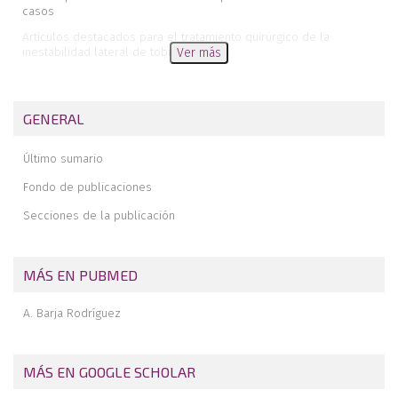
casos
Artículos destacados para el tratamiento quirúrgico de la
inestabilidad lateral de tobillo
Ver más
Inestabilidad posterolateral de codo con defecto osteocondral en
el capitellum , ¿cómo afrontar esta asociación?
GENERAL
Tratamiento artroscópico de un osteocondroma femoral como
causa de choque femoroacetabular. A propósito de un caso
Último sumario
La artrofibrosis mirándose al espejo
Fondo de publicaciones
Secciones de la publicación
MÁS EN PUBMED
A. Barja Rodríguez
MÁS EN GOOGLE SCHOLAR