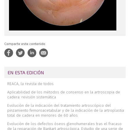
Comparte este contenido
EN ESTA EDICIÓN
REACA, la revista de todos
Aplicabilidad de los métodos de consenso en la artroscopia de
cadera: revisión sistemática
Evolución de la indicación del tratamiento artroscópico del
pinzamiento femoroacetabular y de la indicación de la artroplastia
total de cadera en menores de 60 años
Evolución de los defectos óseos glenohumerales tras el fracaso
de la reparación de Bankart artroscópica. Estudio de una serie de