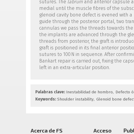
sutures. The
labrum
and anterior capsule ar
medial until the muscle fibres of the subsc
glenoid cavity bone defect is evened with a b
guide through the posterior portal, two tra
cannulas we pass the threads towards the an
the implants are advanced through the glenoi
threads from posterior, the graft is introduc
graft is positioned in its final anterior pos
sutures to 100 N in sequence. After confirmin
Bankart repair is carried out, fixing the cap
left in an extra-articular position.
Palabras clave:
Inestabilidad de hombro
Defecto ó
Keywords:
Shoulder instability
Glenoid bone defec
Acerca de FS
Acceso
Pub