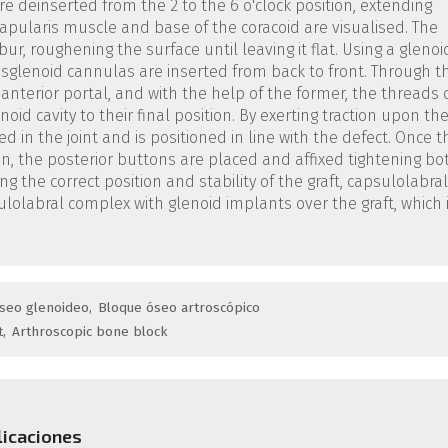
e deinserted from the 2 to the 6 o'clock position, extending
apularis muscle and base of the coracoid are visualised. The
ur, roughening the surface until leaving it flat. Using a glenoi
nsglenoid cannulas are inserted from back to front. Through t
terior portal, and with the help of the former, the threads 
d cavity to their final position. By exerting traction upon th
ed in the joint and is positioned in line with the defect. Once t
ition, the posterior buttons are placed and affixed tightening bo
g the correct position and stability of the graft, capsulolabral
sulolabral complex with glenoid implants over the graft, which 
seo glenoideo
Bloque óseo artroscópico
t
Arthroscopic bone block
licaciones