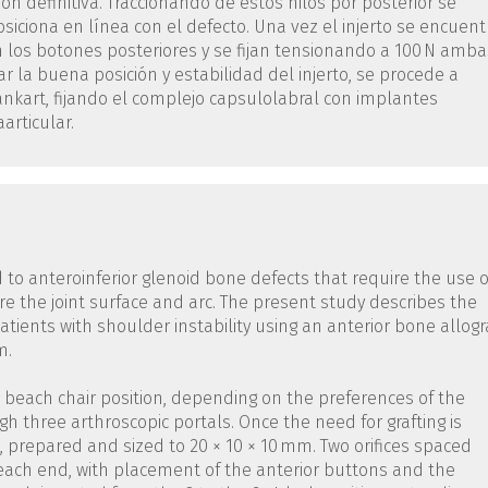
ón definitiva. Traccionando de estos hilos por posterior se
posiciona en línea con el defecto. Una vez el injerto se encuent
can los botones posteriores y se fijan tensionando a 100 N amba
 la buena posición y estabilidad del injerto, se procede a
ankart, fijando el complejo capsulolabral con implantes
articular.
 to anteroinferior glenoid bone defects that require the use o
re the joint surface and arc. The present study describes the
atients with shoulder instability using an anterior bone allogr
m.
or beach chair position, depending on the preferences of the
 three arthroscopic portals. Once the need for grafting is
ed, prepared and sized to 20 × 10 × 10 mm. Two orifices spaced
ach end, with placement of the anterior buttons and the