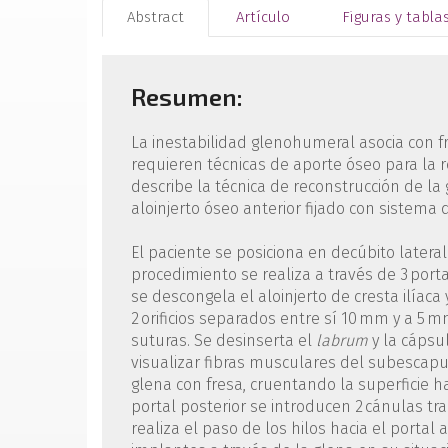
Abstract
Artículo
Figuras y tabla
Resumen:
La inestabilidad glenohumeral asocia con f
requieren técnicas de aporte óseo para la res
describe la técnica de reconstrucción de l
aloinjerto óseo anterior fijado con sistema 
El paciente se posiciona en decúbito lateral 
procedimiento se realiza a través de 3 port
se descongela el aloinjerto de cresta ilíaca
2 orificios separados entre sí 10 mm y a 5 
suturas. Se desinserta el
labrum
y la cápsu
visualizar fibras musculares del subescapul
glena con fresa, cruentando la superficie h
portal posterior se introducen 2 cánulas tr
realiza el paso de los hilos hacia el portal 