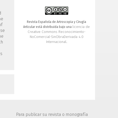
d
he
Revista Española de Artroscopia y Cirugía
of
licencia de
Articular está distribuida bajo una
ese
Creative Commons Reconocimiento-
he
NoComercial-SinObraDerivada 4.0
Internacional
th
.
is
Para publicar su revista o monografía