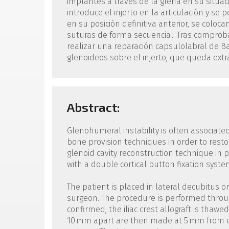
implantes a través de la glena en su situaci
introduce el injerto en la articulación y se 
en su posición definitiva anterior, se colo
suturas de forma secuencial. Tras comprobar
realizar una reparación capsulolabral de B
glenoideos sobre el injerto, que queda extra
Abstract:
Glenohumeral instability is often associated
bone provision techniques in order to resto
glenoid cavity reconstruction technique in p
with a double cortical button fixation syste
The patient is placed in lateral decubitus 
surgeon. The procedure is performed through
confirmed, the iliac crest allograft is thaw
10 mm apart are then made at 5 mm from e