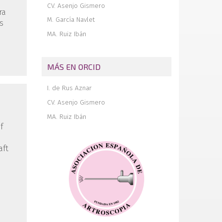
CV. Asenjo Gismero
ra
M. García Navlet
s
MA. Ruiz Ibán
MÁS EN ORCID
I. de Rus Aznar
CV. Asenjo Gismero
MA. Ruiz Ibán
f
aft