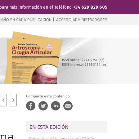
para más información en el teléfono
+34 629 829 605
NVÍO EN CADA PUBLICACIÓN |
ACCESO ADMINISTRADORES
ISSN online: 2443-9754 (es)
ISSN impreso: 2386-3129 (es)
Comparte este contenido
EN ESTA EDICIÓN
ema
Por qué la AEA apuesta por REACA