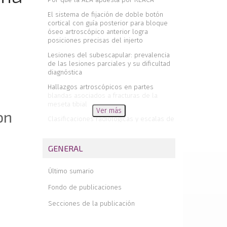
El sistema de fijación de doble botón
cortical con guía posterior para bloque
óseo artroscópico anterior logra
posiciones precisas del injerto
Lesiones del subescapular: prevalencia
de las lesiones parciales y su dificultad
diagnóstica
Hallazgos artroscópicos en partes
blandas asociados a fracturas de la
meseta tibial
Ver más
on
Clasificaciones radiológicas y escalas de
valoración de la tendinopatía del Aquiles
Luxación recidivante anteroinferior del
GENERAL
hombro. Artículos imprescindibles
Estabilización de os acromiale con
Último sumario
tornillos canulados y suturas de alta
resistencia
Fondo de publicaciones
Bloque óseo artroscópico anterior
Secciones de la publicación
con sistema de fijación de doble
botón cortical con guía posterior
para la inestabilidad anterior de