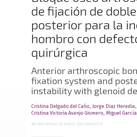
de fijación de dobl
posterior para la i
hombro con defecto
quirúrgica
Anterior arthroscopic bon
fixation system and poste
instability with glenoid d
Cristina Delgado del Caño
Jorge Díaz Heredia
Cristina Victoria Asenjo Gismero
Miguel García
Rev Esp Artrosc Cir Articul. 2021;28(4):271-6