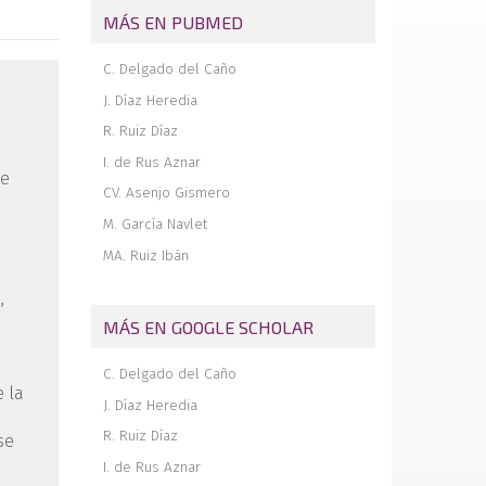
hombro con defecto glenoideo.
MÁS EN PUBMED
Técnica quirúrgica
Avulsión proximal de los ligamentos
C. Delgado del Caño
radiocarpianos volares extrínsecos tras
luxación radiocarpiana
J. Díaz Heredia
R. Ruiz Díaz
I. de Rus Aznar
se
CV. Asenjo Gismero
M. García Navlet
MA. Ruiz Ibán
,
MÁS EN GOOGLE SCHOLAR
C. Delgado del Caño
e la
J. Díaz Heredia
R. Ruiz Díaz
se
I. de Rus Aznar