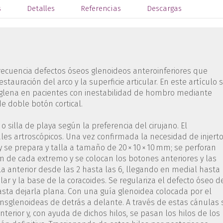
s
Detalles
Referencias
Descargas
recuencia defectos óseos glenoideos anteroinferiores que
tauración del arco y la superficie articular. En este artículo 
a glena en pacientes con inestabilidad de hombro mediante
de doble botón cortical.
o silla de playa según la preferencia del cirujano. El
ales artroscópicos. Una vez confirmada la necesidad de injerto
 y se prepara y talla a tamaño de 20 × 10 × 10 mm; se perforan
mm de cada extremo y se colocan los botones anteriores y las
la anterior desde las 2 hasta las 6, llegando en medial hasta
ar y la base de la coracoides. Se regulariza el defecto óseo d
asta dejarla plana. Con una guía glenoidea colocada por el
ansglenoideas de detrás a delante. A través de estas cánulas 
anterior y, con ayuda de dichos hilos, se pasan los hilos de los