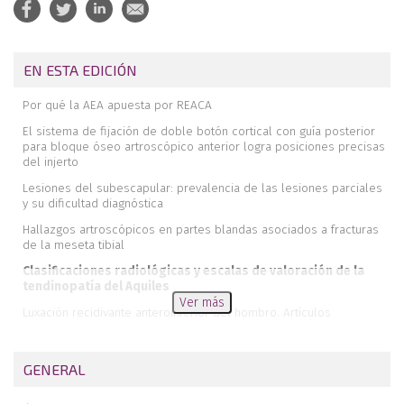
EN ESTA EDICIÓN
Por qué la AEA apuesta por REACA
El sistema de fijación de doble botón cortical con guía posterior
para bloque óseo artroscópico anterior logra posiciones precisas
del injerto
Lesiones del subescapular: prevalencia de las lesiones parciales
y su dificultad diagnóstica
Hallazgos artroscópicos en partes blandas asociados a fracturas
de la meseta tibial
Clasificaciones radiológicas y escalas de valoración de la
tendinopatía del Aquiles
Ver más
Luxación recidivante anteroinferior del hombro. Artículos
imprescindibles
Estabilización de os acromiale con tornillos canulados y suturas
GENERAL
de alta resistencia
Bloque óseo artroscópico anterior con sistema de fijación de