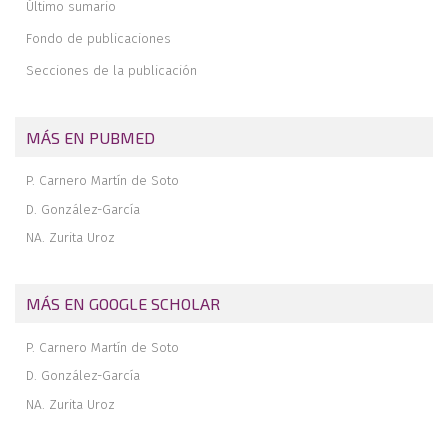
Último sumario
doble botón cortical con guía posterior para la inestabilidad
anterior de hombro con defecto glenoideo. Técnica quirúrgica
Fondo de publicaciones
Avulsión proximal de los ligamentos radiocarpianos volares
Secciones de la publicación
extrínsecos tras luxación radiocarpiana
MÁS EN PUBMED
P. Carnero Martín de Soto
D. González-García
NA. Zurita Uroz
MÁS EN GOOGLE SCHOLAR
P. Carnero Martín de Soto
D. González-García
NA. Zurita Uroz